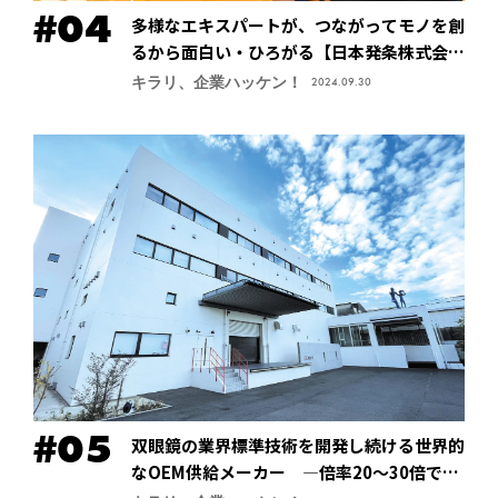
多様なエキスパートが、つながってモノを創
るから面白い・ひろがる【日本発条株式会社
（ニッパツ）】
キラリ、企業ハッケン！
2024.09.30
双眼鏡の業界標準技術を開発し続ける世界的
なOEM供給メーカー ―倍率20～30倍でも