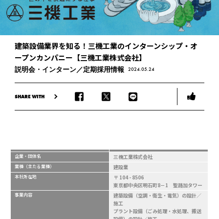
建築設備業界を知る！三機工業のインターンシップ・オ
ープンカンパニー【三機工業株式会社】
説明会・インターン／定期採用情報
2024.05.24
SHARE WITH
企業・団体名
三機工業株式会社
業種（主たる業種）
建設業
本社所在地
〒 104 - 8506
東京都中央区明石町8－1 聖路加タワー
事業内容
建築設備（空調・衛生・電気）の設計／
施工
プラント設備（ごみ処理・水処理、搬送
設備）の設計／施工