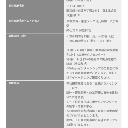
実習実施場所
〒 104 - 0032
東京都中央区八丁堀2-6-1 日本生命東
八重洲ビル
実習実施場所へのアクセス
JR京葉線・東京メトロ日比谷線 八丁堀
駅
A5出口から徒歩3分
実施日時・場所
・2024年8月19日（月）～23日（金）
・2024年9月2日（月）～6日（金）
1日目～4日目：神奈川県大和市中央林間
7-10-1（三機テクノセンター）
5日目：お住まいの最寄りの拠点管轄の
現場（全国各地）
※5daysインターンシップのご参加にあ
たっては書類選考がございます。詳しく
はマイページよりご確認ください。
実施内容
弊社研修施設である「三機テクノセンタ
ー」にて、
設計・研究開発・施工管理の業務を体験
いただきます。
１～４日目までは三機テクノセンターで
の座学・体験が中心、
５日目は全国各地の施工現場での実務型
のプログラムとなります。
なお、５日目の拠点はご希望のエリアを
お伺いいたします。