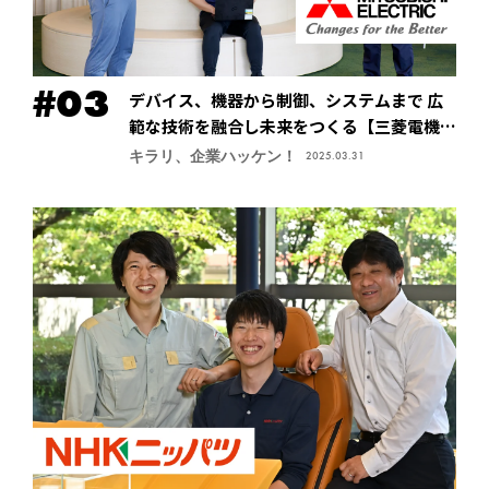
デバイス、機器から制御、システムまで 広
範な技術を融合し未来をつくる【三菱電機株
式会社・先端技術総合研究所】
キラリ、企業ハッケン！
2025.03.31