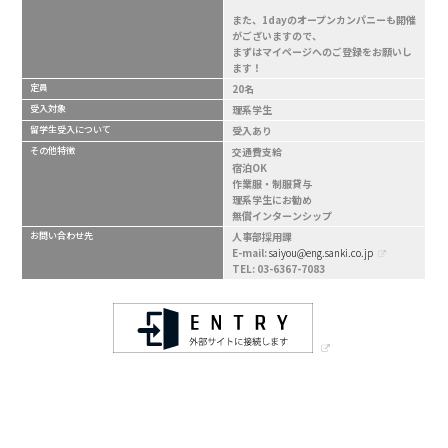
また、1dayのオープンカンパニーも開催
がございますので、
まずはマイページへのご登録をお願いし
ます！
定員
20名
受入対象
理系学生
留学生受入について
受入あり
その他特徴
交通費支給
宿泊OK
作業服・制服貸与
理系学生にお勧め
無償インターンシップ
お問い合わせ先
人事部採用課
E-mail:
saiyou@eng.sanki.co.jp
TEL: 03-6367-7083