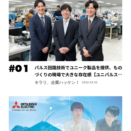
パルス回路技術でユニーク製品を提供、もの
づくりの現場で大きな存在感【ユニパルス株
式会社】
キラリ、企業ハッケン！
2026.03.02