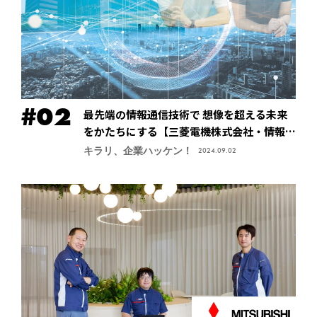
最先端の情報通信技術で 想像を超える未来
をかたちにする【三菱電機株式会社・情報技
術総合研究所】
キラリ、企業ハッケン！
2024.09.02