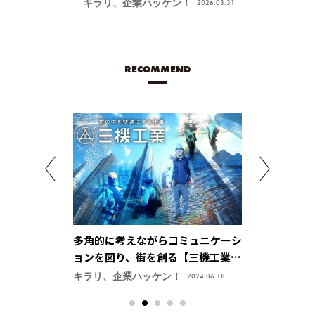
像が安定する手振れ防止技術で特許取得、今
キラリ、企業ハッケン！
2026.03.31
後の主力商品に【鎌倉光機株式会社】
RECOMMEND
を支える「タン
多角的に考えながらコミュニケーシ
日刊工業新聞
貯蔵技術でカー
ョンを図り、街を創る【三機工業株
ない関西の長寿企
会を実現【株式
式会社】
ン！
キラリ、企業ハッケン！
NEWS
2025.07.09
2024.06.18
2026.02.2