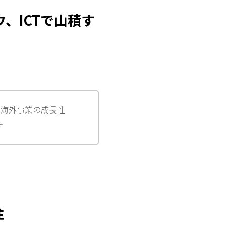
、ICTで山積す
、海外事業の成長性
す
注