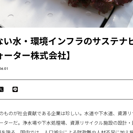
ない水・環境インフラのサステナ
ォーター株式会社】
06.01
ものが社会貢献である企業は珍しい。水道や下水道、資源リ
ーターだ。浄水場や下水処理場、資源リサイクル施設の設計・建
実績を誇る。国内では、人口減少による財政難や人材不足に加え