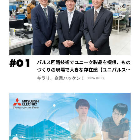
パルス回路技術でユニーク製品を提供、もの
づくりの現場で大きな存在感【ユニパルス株
式会社】
キラリ、企業ハッケン！
2026.03.02