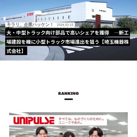
キラリ、企業ハッケン！
2026.03.25
大・中型トラック向け部品で高いシェアを獲得 ―新工
場建設を機に小型トラック市場進出を狙う【埼玉機器株
式会社】
RANKING