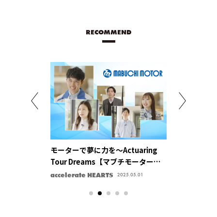
RECOMMEND
「なくてはなら
モーターで夢に力を〜Actuaring
「サイバー」
2026」が発売
Tour Dreams【マブチモーター株
モータで結ぶ
式会社】
会社】
accelerate HEARTS
accelerate HE
2025.05.01