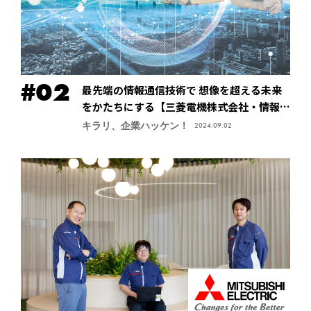
最先端の情報通信技術で 想像を超える未来
をかたちにする【三菱電機株式会社・情報技
術総合研究所】
キラリ、企業ハッケン！
2024.09.02