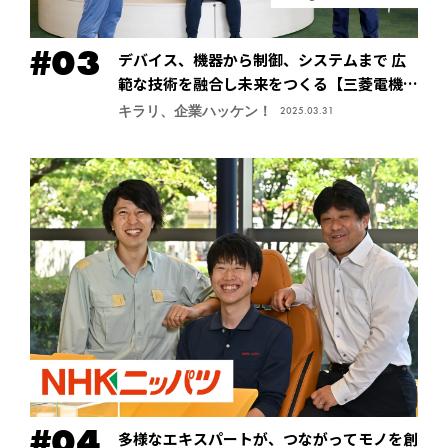
デバイス、機器から制御、システムまで 広
範な技術を融合し未来をつくる【三菱電機株
式会社・先端技術総合研究所】
キラリ、企業ハッケン！
2025.03.31
多様なエキスパートが、つながってモノを創