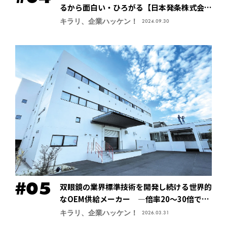
るから面白い・ひろがる【日本発条株式会社
（ニッパツ）】
キラリ、企業ハッケン！
2024.09.30
双眼鏡の業界標準技術を開発し続ける世界的
なOEM供給メーカー ―倍率20～30倍でも
像が安定する手振れ防止技術で特許取得、今
キラリ、企業ハッケン！
2026.03.31
後の主力商品に【鎌倉光機株式会社】