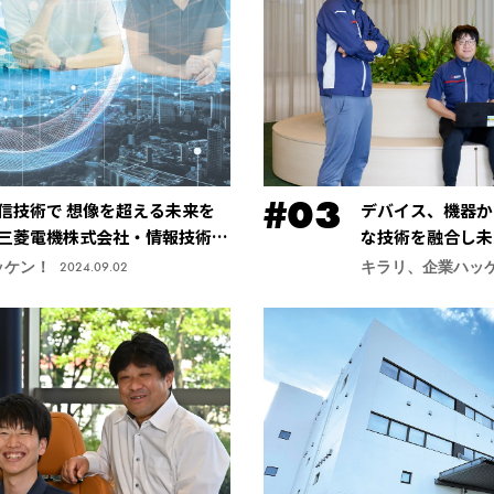
信技術で 想像を超える未来を
デバイス、機器か
三菱電機株式会社・情報技術総
な技術を融合し未
社・先端技術総合
ッケン！
キラリ、企業ハッ
2024.09.02