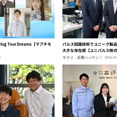
g Tour Dreams【マブチモ
パルス回路技術でユニーク製
大きな存在感【ユニパルス株
キラリ、企業ハッケン！
1
2026.03