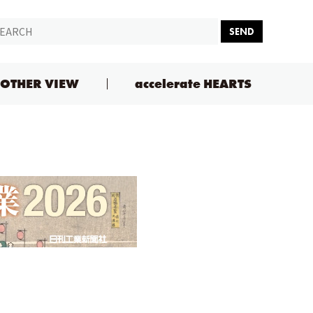
SEND
OTHER VIEW
accelerate HEARTS