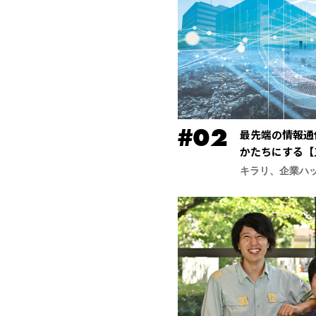
最先端の情報通
かたちにする【
合研究所】
キラリ、企業ハ