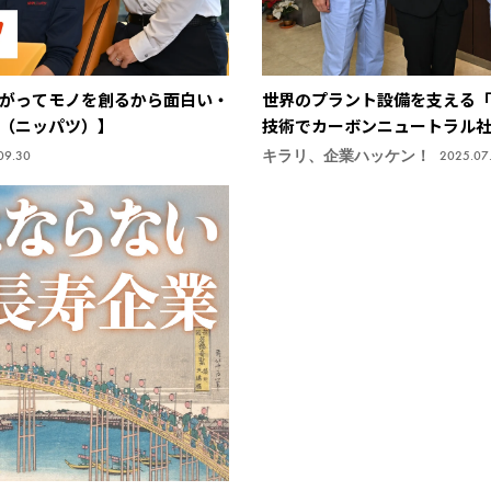
がってモノを創るから面白い・
世界のプラント設備を支える
（ニッパツ）】
技術でカーボンニュートラル社
工所】
キラリ、企業ハッケン！
09.30
2025.07