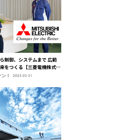
ら制御、システムまで 広範
来をつくる【三菱電機株式会
研究所】
ケン！
2025.03.31