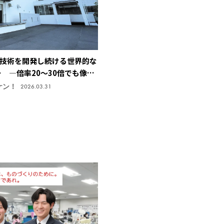
技術を開発し続ける世界的な
ー ―倍率20～30倍でも像が
止技術で特許取得、今後の主
ケン！
2026.03.31
機株式会社】