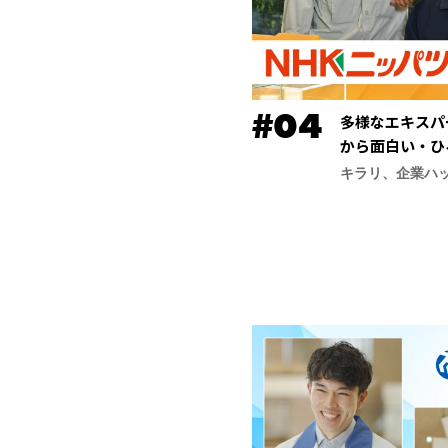
多様なエキスパ
から面白い・ひ
ッパツ）】
キラリ、企業ハ