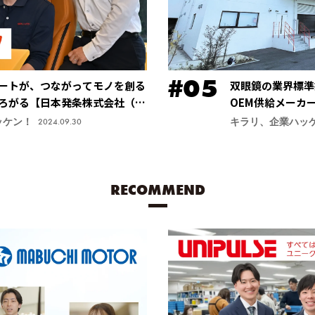
ートが、つながってモノを創る
双眼鏡の業界標準
ろがる【日本発条株式会社（ニ
OEM供給メーカ
安定する手振れ防
ッケン！
キラリ、企業ハッ
2024.09.30
力商品に【鎌倉光
RECOMMEND