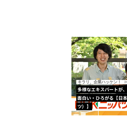
キラリ、企業ハッケン！
2
多様なエキスパートが
面白い・ひろがる【日
ツ）】