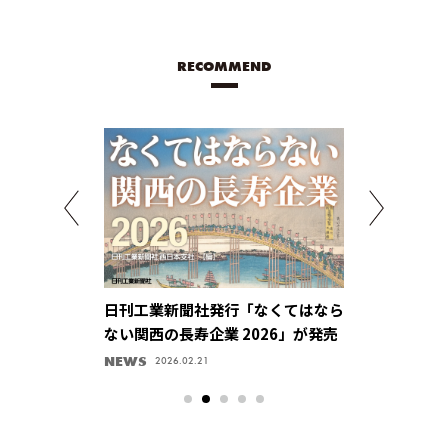
RECOMMEND
ctuaring
日刊工業新聞社発行「なくてはなら
新しい自動運
【マブチモーター株
ない関西の長寿企業 2026」が発売
要素技術を集
菱電機株式会
NEWS
キラリ、企業ハ
2025.05.01
2026.02.21
ター】