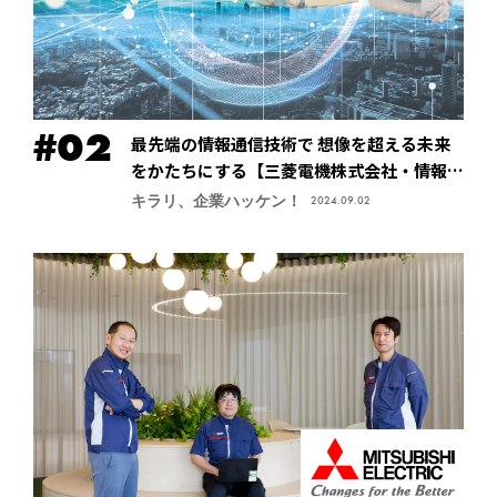
最先端の情報通信技術で 想像を超える未来
をかたちにする【三菱電機株式会社・情報技
術総合研究所】
キラリ、企業ハッケン！
2024.09.02