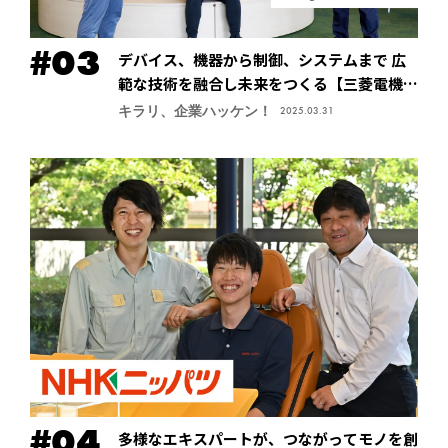
デバイス、機器から制御、システムまで 広
範な技術を融合し未来をつくる【三菱電機株
式会社・先端技術総合研究所】
キラリ、企業ハッケン！
2025.03.31
多様なエキスパートが、つながってモノを創