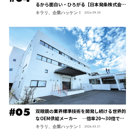
るから面白い・ひろがる【日本発条株式会社
（ニッパツ）】
キラリ、企業ハッケン！
2024.09.30
双眼鏡の業界標準技術を開発し続ける世界的
なOEM供給メーカー ―倍率20～30倍でも
像が安定する手振れ防止技術で特許取得、今
キラリ、企業ハッケン！
2026.03.31
後の主力商品に【鎌倉光機株式会社】