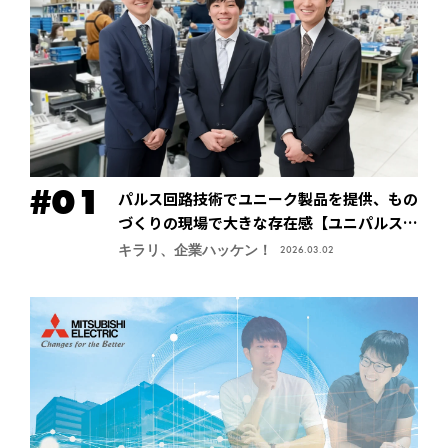
パルス回路技術でユニーク製品を提供、もの
づくりの現場で大きな存在感【ユニパルス株
式会社】
キラリ、企業ハッケン！
2026.03.02