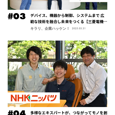
デバイス、機器から制御、システムまで 広
範な技術を融合し未来をつくる【三菱電機株
式会社・先端技術総合研究所】
キラリ、企業ハッケン！
2025.03.31
多様なエキスパートが、つながってモノを創