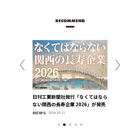
RECOMMEND
が、つながって
日刊工業新聞社発行「なくてはなら
パルス回路技
い・ひろがる
ない関西の長寿企業 2026」が発売
供、ものづく
（ニッパツ）】
感【ユニパル
ン！
NEWS
キラリ、企業ハ
2024.09.30
2026.02.21