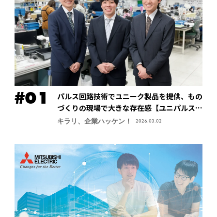
パルス回路技術でユニーク製品を提供、もの
づくりの現場で大きな存在感【ユニパルス株
式会社】
キラリ、企業ハッケン！
2026.03.02