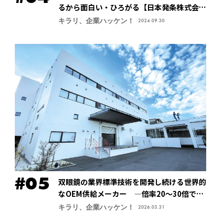
るから面白い・ひろがる【日本発条株式会社
（ニッパツ）】
キラリ、企業ハッケン！
2024.09.30
双眼鏡の業界標準技術を開発し続ける世界的
なOEM供給メーカー ―倍率20～30倍でも
像が安定する手振れ防止技術で特許取得、今
キラリ、企業ハッケン！
2026.03.31
後の主力商品に【鎌倉光機株式会社】