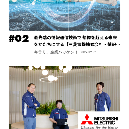
最先端の情報通信技術で 想像を超える未来
をかたちにする【三菱電機株式会社・情報技
術総合研究所】
キラリ、企業ハッケン！
2024.09.02