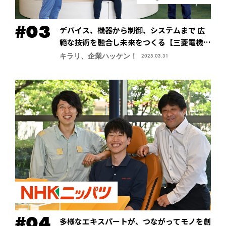
デバイス、機器から制御、システムまで 広
範な技術を融合し未来をつくる【三菱電機株
式会社・先端技術総合研究所】
キラリ、企業ハッケン！
2025.03.31
多様なエキスパートが、つながってモノを創