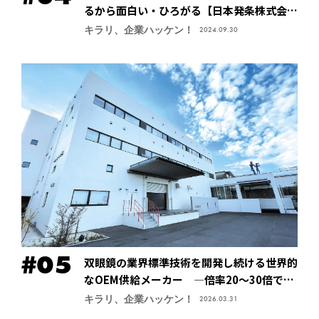
るから面白い・ひろがる【日本発条株式会社
（ニッパツ）】
キラリ、企業ハッケン！
2024.09.30
双眼鏡の業界標準技術を開発し続ける世界的
なOEM供給メーカー ―倍率20～30倍でも
像が安定する手振れ防止技術で特許取得、今
キラリ、企業ハッケン！
2026.03.31
後の主力商品に【鎌倉光機株式会社】