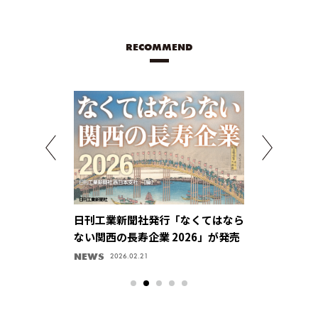
RECOMMEND
ctuaring
日刊工業新聞社発行「なくてはなら
パルス回路技
【マブチモーター株
ない関西の長寿企業 2026」が発売
供、ものづく
感【ユニパル
NEWS
キラリ、企業ハ
2025.05.01
2026.02.21