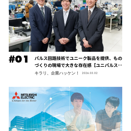
パルス回路技術でユニーク製品を提供、もの
づくりの現場で大きな存在感【ユニパルス株
式会社】
キラリ、企業ハッケン！
2026.03.02