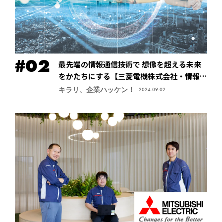
最先端の情報通信技術で 想像を超える未来
をかたちにする【三菱電機株式会社・情報技
術総合研究所】
キラリ、企業ハッケン！
2024.09.02