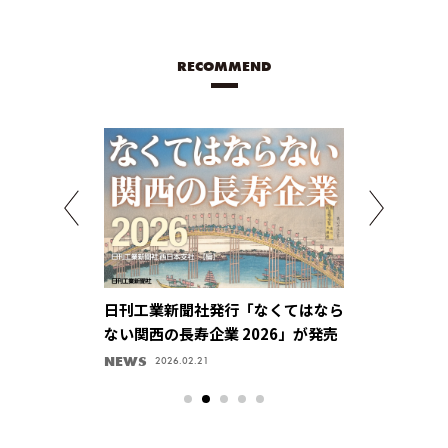
RECOMMEND
制御、システム
日刊工業新聞社発行「なくてはなら
パルス回路技
融合し未来をつ
ない関西の長寿企業 2026」が発売
供、ものづく
会社・先端技術
感【ユニパル
ン！
NEWS
キラリ、企業ハ
2025.03.31
2026.02.21