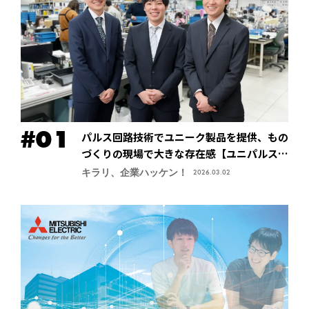
パルス回路技術でユニーク製品を提供、もの
づくりの現場で大きな存在感【ユニパルス株
式会社】
キラリ、企業ハッケン！
2026.03.02