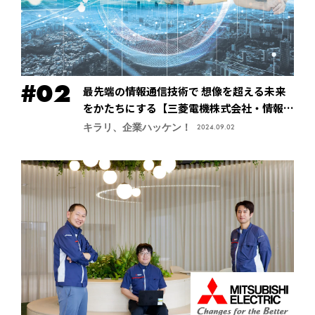
最先端の情報通信技術で 想像を超える未来
をかたちにする【三菱電機株式会社・情報技
術総合研究所】
キラリ、企業ハッケン！
2024.09.02