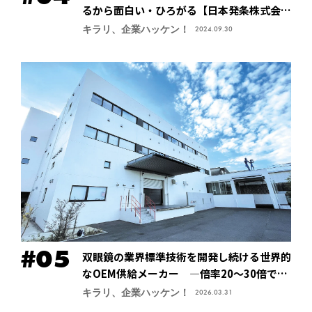
るから面白い・ひろがる【日本発条株式会社
（ニッパツ）】
キラリ、企業ハッケン！
2024.09.30
双眼鏡の業界標準技術を開発し続ける世界的
なOEM供給メーカー ―倍率20～30倍でも
像が安定する手振れ防止技術で特許取得、今
キラリ、企業ハッケン！
2026.03.31
後の主力商品に【鎌倉光機株式会社】