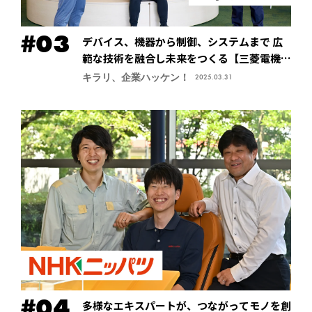
デバイス、機器から制御、システムまで 広
範な技術を融合し未来をつくる【三菱電機株
式会社・先端技術総合研究所】
キラリ、企業ハッケン！
2025.03.31
多様なエキスパートが、つながってモノを創