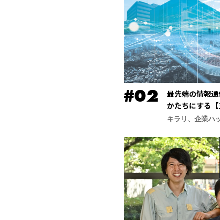
最先端の情報通
かたちにする【
合研究所】
キラリ、企業ハ