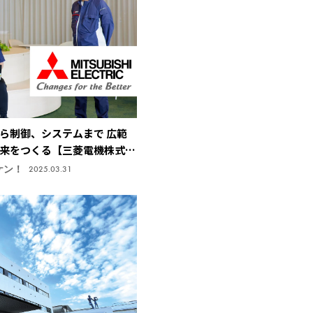
ら制御、システムまで 広範
来をつくる【三菱電機株式会
研究所】
ケン！
2025.03.31