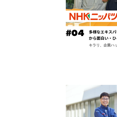
多様なエキスパ
から面白い・ひ
ッパツ）】
キラリ、企業ハ