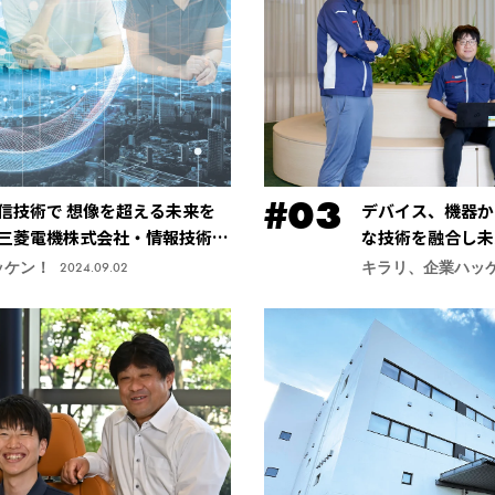
信技術で 想像を超える未来を
デバイス、機器か
三菱電機株式会社・情報技術総
な技術を融合し未
社・先端技術総合
ッケン！
キラリ、企業ハッ
2024.09.02