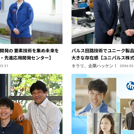
開発の 要素技術を集め未来を
パルス回路技術でユニーク製
・先進応用開発センター】
大きな存在感【ユニパルス株
キラリ、企業ハッケン！
03.31
2026.03