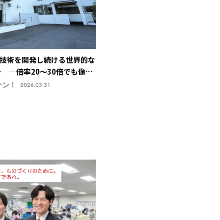
技術を開発し続ける世界的な
ー ―倍率20～30倍でも像が
止技術で特許取得、今後の主
ケン！
2026.03.31
機株式会社】