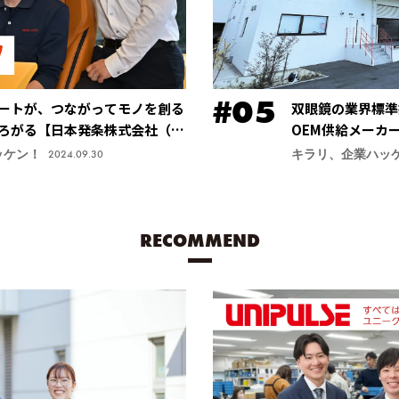
ートが、つながってモノを創る
双眼鏡の業界標準
ろがる【日本発条株式会社（ニ
OEM供給メーカ
安定する手振れ防
ッケン！
キラリ、企業ハッ
2024.09.30
力商品に【鎌倉光
RECOMMEND