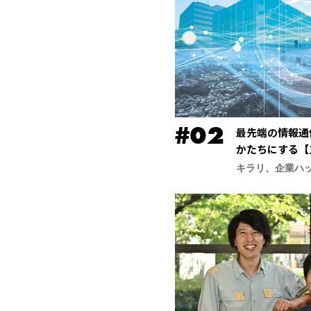
最先端の情報通
かたちにする【
合研究所】
キラリ、企業ハ