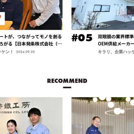
ートが、つながってモノを創る
双眼鏡の業界標準
ろがる【日本発条株式会社（ニ
OEM供給メーカ
安定する手振れ防
ッケン！
キラリ、企業ハッ
2024.09.30
力商品に【鎌倉光
RECOMMEND