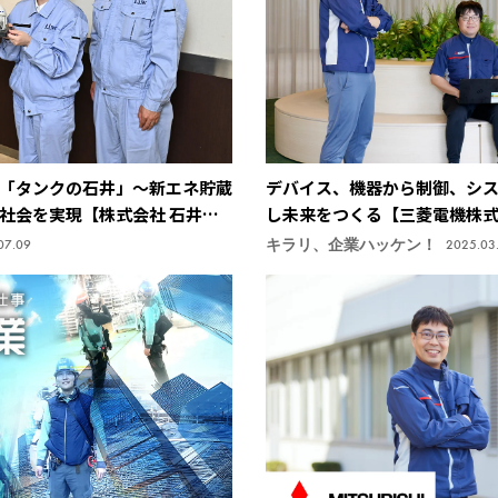
「タンクの石井」～新エネ貯蔵
デバイス、機器から制御、シス
社会を実現【株式会社 石井鐵
し未来をつくる【三菱電機株
キラリ、企業ハッケン！
07.09
2025.03