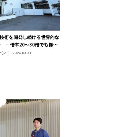
技術を開発し続ける世界的な
ー ―倍率20～30倍でも像が
止技術で特許取得、今後の主
ケン！
2026.03.31
機株式会社】