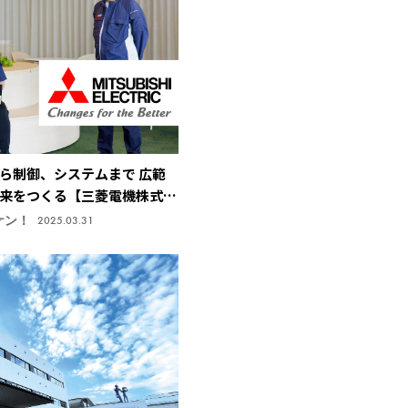
ら制御、システムまで 広範
来をつくる【三菱電機株式会
研究所】
ケン！
2025.03.31