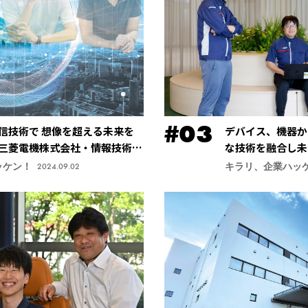
信技術で 想像を超える未来を
デバイス、機器か
三菱電機株式会社・情報技術総
な技術を融合し未
社・先端技術総合
ッケン！
キラリ、企業ハッ
2024.09.02