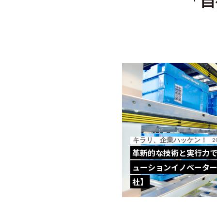
「自
キラリ、企業ハッケン！
2
革新的な技術と実行力
ューションイノベータ
社】