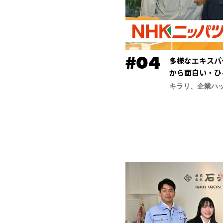
多様なエキスパ
から面白い・ひ
ッパツ）】
キラリ、企業ハ