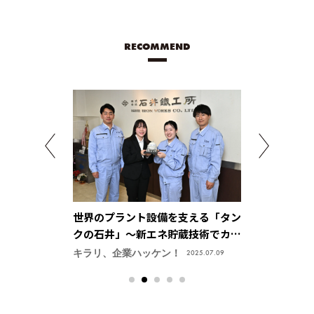
RECOMMEND
気自動車開発の
世界のプラント設備を支える「タン
パルス回路技
を創造する【三
クの石井」～新エネ貯蔵技術でカー
供、ものづく
進応用開発セン
ボンニュートラル社会を実現【株式
感【ユニパル
ン！
キラリ、企業ハッケン！
キラリ、企業ハ
2025.03.31
2025.07.09
会社 石井鐵工所】