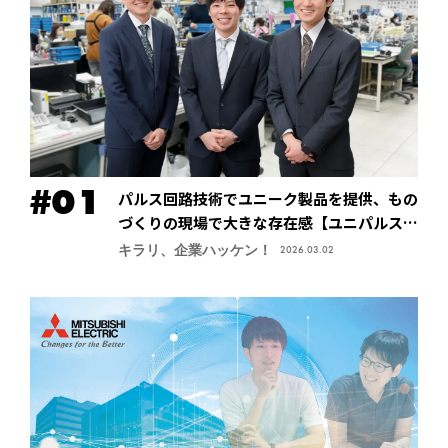
パルス回路技術でユニーク製品を提供、もの
づくりの現場で大きな存在感【ユニパルス株
式会社】
キラリ、企業ハッケン！
2026.03.02