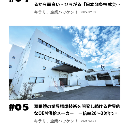
るから面白い・ひろがる【日本発条株式会社
（ニッパツ）】
キラリ、企業ハッケン！
2024.09.30
双眼鏡の業界標準技術を開発し続ける世界的
なOEM供給メーカー ―倍率20～30倍でも
像が安定する手振れ防止技術で特許取得、今
キラリ、企業ハッケン！
2026.03.31
後の主力商品に【鎌倉光機株式会社】