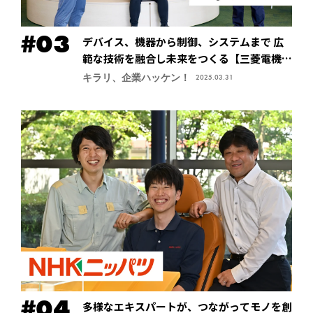
デバイス、機器から制御、システムまで 広
範な技術を融合し未来をつくる【三菱電機株
式会社・先端技術総合研究所】
キラリ、企業ハッケン！
2025.03.31
多様なエキスパートが、つながってモノを創