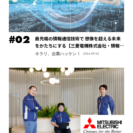
最先端の情報通信技術で 想像を超える未来
をかたちにする【三菱電機株式会社・情報技
術総合研究所】
キラリ、企業ハッケン！
2024.09.02