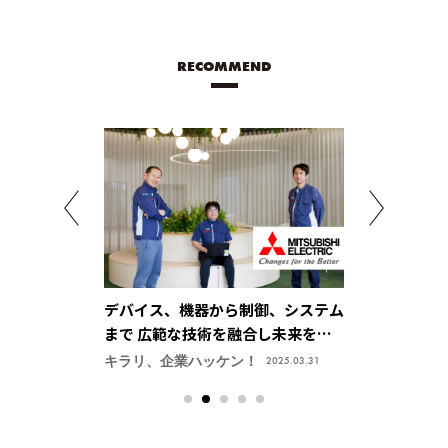
RECOMMEND
コミュニケーシ
デバイス、機器から制御、システム
「サイバー」
る【三機工業株
まで 広範な技術を融合し未来をつ
モータで結ぶ
くる【三菱電機株式会社・先端技術
会社】
ン！
キラリ、企業ハッケン！
accelerate HE
2024.06.18
2025.03.31
総合研究所】