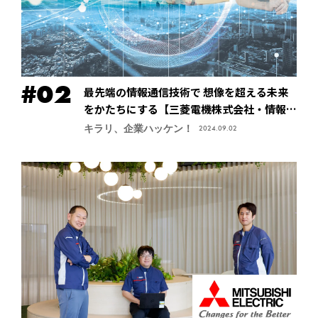
最先端の情報通信技術で 想像を超える未来
をかたちにする【三菱電機株式会社・情報技
術総合研究所】
キラリ、企業ハッケン！
2024.09.02