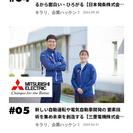
るから面白い・ひろがる【日本発条株式会社
（ニッパツ）】
キラリ、企業ハッケン！
2024.09.30
新しい自動運転や電気自動車開発の 要素技
術を集め未来を創造する【三菱電機株式会
社・先進応用開発センター】
キラリ、企業ハッケン！
2025.03.31