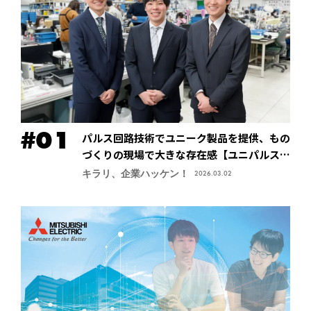
パルス回路技術でユニーク製品を提供、もの
づくりの現場で大きな存在感【ユニパルス株
式会社】
キラリ、企業ハッケン！
2026.03.02