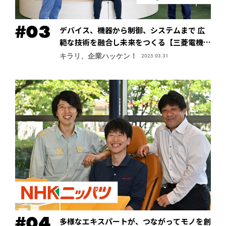
デバイス、機器から制御、システムまで 広
範な技術を融合し未来をつくる【三菱電機株
式会社・先端技術総合研究所】
キラリ、企業ハッケン！
2025.03.31
多様なエキスパートが、つながってモノを創