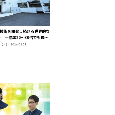
技術を開発し続ける世界的な
ー ―倍率20～30倍でも像が
止技術で特許取得、今後の主
ケン！
2026.03.31
機株式会社】