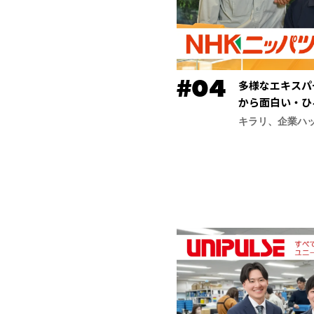
多様なエキスパ
から面白い・ひ
ッパツ）】
キラリ、企業ハ