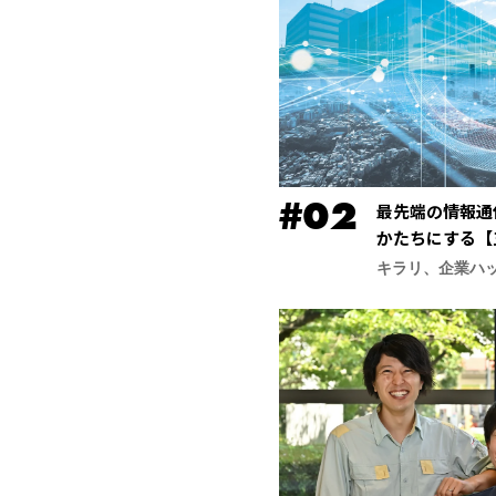
最先端の情報通
かたちにする【
合研究所】
キラリ、企業ハ