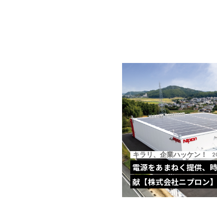
キラリ、企業ハッケン！
2
電源をあまねく提供、
献【株式会社ニプロン