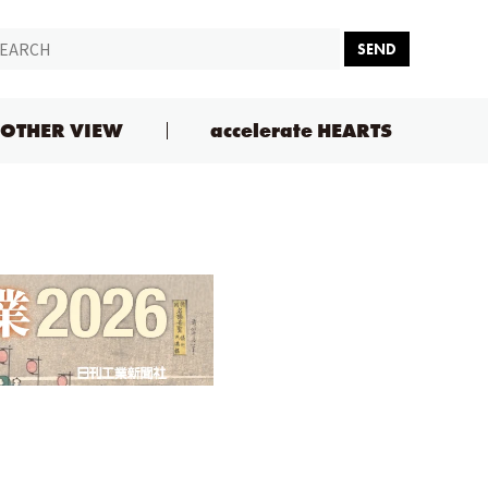
SEND
OTHER VIEW
accelerate HEARTS