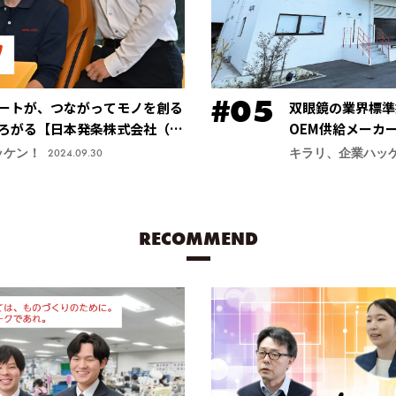
ートが、つながってモノを創る
双眼鏡の業界標準
ろがる【日本発条株式会社（ニ
OEM供給メーカ
安定する手振れ防
ッケン！
キラリ、企業ハッ
2024.09.30
力商品に【鎌倉光
RECOMMEND