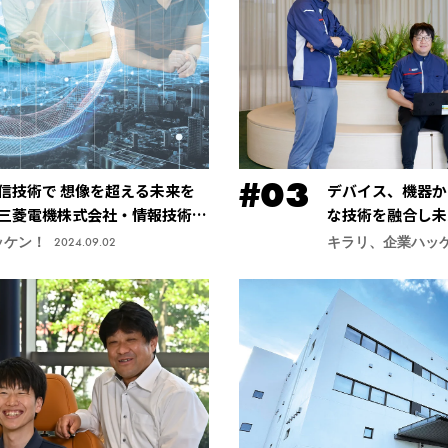
信技術で 想像を超える未来を
デバイス、機器か
三菱電機株式会社・情報技術総
な技術を融合し未
社・先端技術総合
ッケン！
キラリ、企業ハッ
2024.09.02