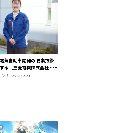
電気自動車開発の 要素技術
する【三菱電機株式会社・先
ー】
ケン！
2025.03.31