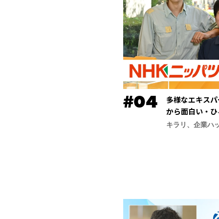
多様なエキスパ
から面白い・ひ
ッパツ）】
キラリ、企業ハ