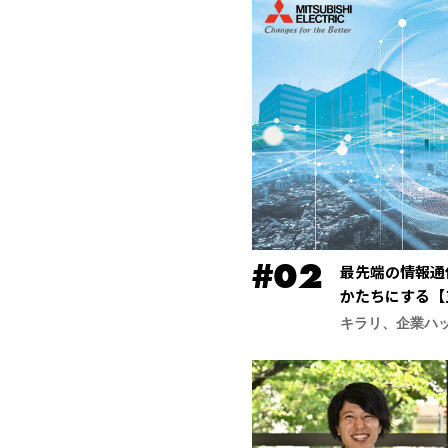
最先端の情報通
かたちにする【
合研究所】
キラリ、企業ハ