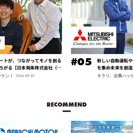
ートが、つながってモノを創る
新しい自動運転や
ろがる【日本発条株式会社（ニ
を集め未来を創造
進応用開発センタ
ッケン！
キラリ、企業ハッ
2024.09.30
RECOMMEND