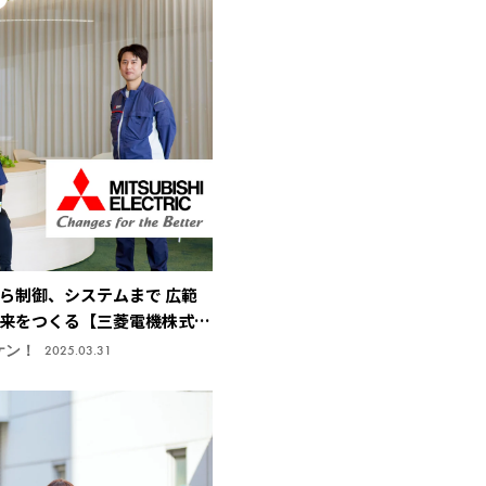
ら制御、システムまで 広範
来をつくる【三菱電機株式会
研究所】
ケン！
2025.03.31