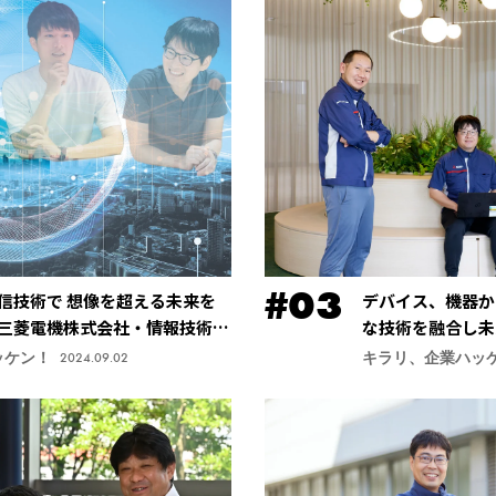
信技術で 想像を超える未来を
デバイス、機器か
三菱電機株式会社・情報技術総
な技術を融合し未
社・先端技術総合
ッケン！
キラリ、企業ハッ
2024.09.02