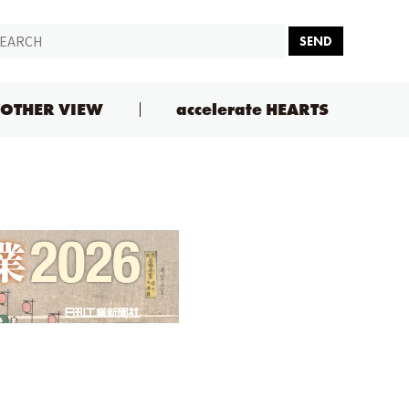
SEND
OTHER VIEW
accelerate HEARTS