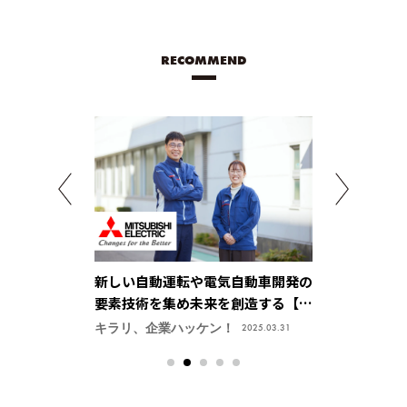
RECOMMEND
アル」をサーボ
新しい自動運転や電気自動車開発の
パルス回路技
トロニクス株式
要素技術を集め未来を創造する【三
供、ものづく
菱電機株式会社・先進応用開発セン
感【ユニパル
キラリ、企業ハッケン！
キラリ、企業ハ
2025.05.01
2025.03.31
ター】