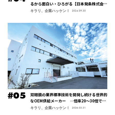
るから面白い・ひろがる【日本発条株式会社
（ニッパツ）】
キラリ、企業ハッケン！
2024.09.30
双眼鏡の業界標準技術を開発し続ける世界的
なOEM供給メーカー ―倍率20～30倍でも
像が安定する手振れ防止技術で特許取得、今
キラリ、企業ハッケン！
2026.03.31
後の主力商品に【鎌倉光機株式会社】