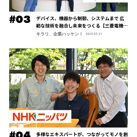
デバイス、機器から制御、システムまで 広
範な技術を融合し未来をつくる【三菱電機株
式会社・先端技術総合研究所】
キラリ、企業ハッケン！
2025.03.31
多様なエキスパートが、つながってモノを創