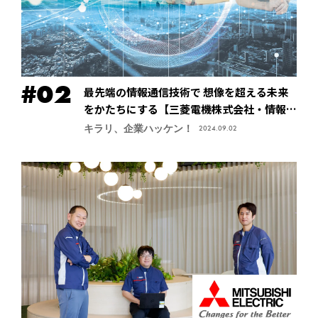
最先端の情報通信技術で 想像を超える未来
をかたちにする【三菱電機株式会社・情報技
術総合研究所】
キラリ、企業ハッケン！
2024.09.02