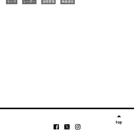
センサ
レーダー
道路管理
無線通信
top