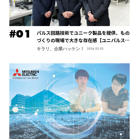
パルス回路技術でユニーク製品を提供、もの
づくりの現場で大きな存在感【ユニパルス株
式会社】
キラリ、企業ハッケン！
2026.03.02