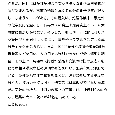
強みだ。同社には多種多様な企業から様々な化学系廃棄物が
運び込まれるが、事前の情報と異なる成分の化学物質が混入
してしまうケースがある。その混入は、処理作業中に想定外
の化学反応を起こし、有毒ガスの発生や爆発炎上といった大
事故に繋がりかねない。そうした「もしや…」に備えるリス
ク管理能力を同社は大切にし、事故やトラブルを想定した成
分チェックを怠らない。また、ICP発光分析装置や蛍光X線分
析装置などを用い、人の目では判別できない成分も慎重に調
査。その上で、現場の技術者が薬品や廃液の特性や反応に応
じて中和や脱水などの適切な処理を行い、無害化を実現して
いる。多種多様な化学物質を見分け、適切に処理する高度な
分析力、技術力を持つ同社。他業者には真似ができない領域
だ。同社の分析力、技術力の高さの背景には、社員110名のう
ち、理系の大卒・院卒が47名を占めている
ことにある。