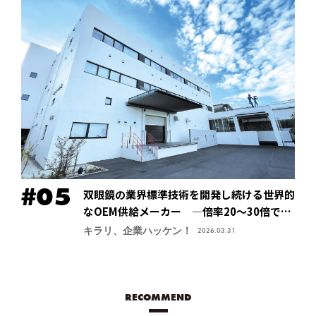
双眼鏡の業界標準技術を開発し続ける世界的
なOEM供給メーカー ―倍率20～30倍でも
像が安定する手振れ防止技術で特許取得、今
キラリ、企業ハッケン！
2026.03.31
後の主力商品に【鎌倉光機株式会社】
RECOMMEND