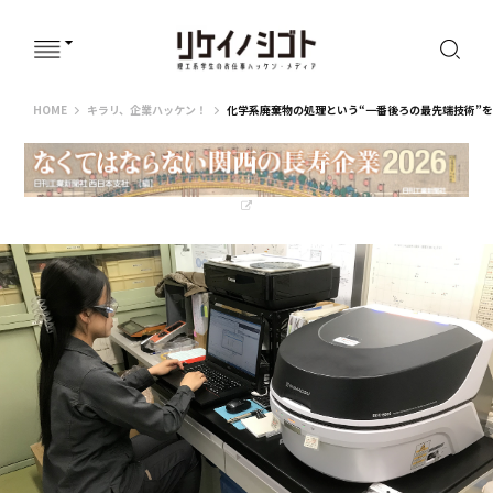
リケイノシゴト
HOME
キラリ、企業ハッケン！
化学系廃棄物の処理という“一番後ろの最先端技術”