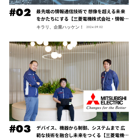
最先端の情報通信技術で 想像を超える未来
をかたちにする【三菱電機株式会社・情報技
術総合研究所】
キラリ、企業ハッケン！
2024.09.02
デバイス、機器から制御、システムまで 広
範な技術を融合し未来をつくる【三菱電機株