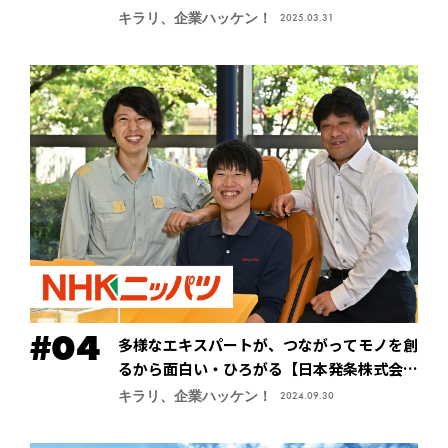
式会社・先端技術総合研究所】
キラリ、企業ハッケン！
2025.03.31
多様なエキスパートが、つながってモノを創
るから面白い・ひろがる【日本発条株式会社
（ニッパツ）】
キラリ、企業ハッケン！
2024.09.30