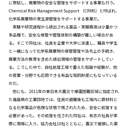
に常駐し、廃棄物の安全な管理をサポートする事業も行う。
Chemical Risk Management Support （CRMS）と呼ばれ、
化学系廃棄物の発生源管理をサポートする事業だ。
実験や研究過程から排出される薬品・実験廃液は少量かつ
多品種で、安全な保管や管理体制の構築が難しい場合があ
る。そこで同社は、社員を企業や大学に派遣し、職員や学生
と一緒になって化学系廃棄物の保管管理や法令上の手続き、
廃棄方法の教育を含めた排出現場の管理をサポートしてい
る。こうした中で、自社処理工場で蓄えた知識や経験が、他
の産業・分野でも応用できる有益な知的財産にもなっている
のだ。
他にも、2011年の東日本大震災で帰還困難区域に指定され
た福島県の工業団地では、住民の避難後も工場内に原材料と
なる化学薬品が危険な状態で残されたため、安全に処理する
必要があった。その処理を任された同社は、有志の社員が実
際に現場に入り、協力会社10社とともに、震災で破損した薬