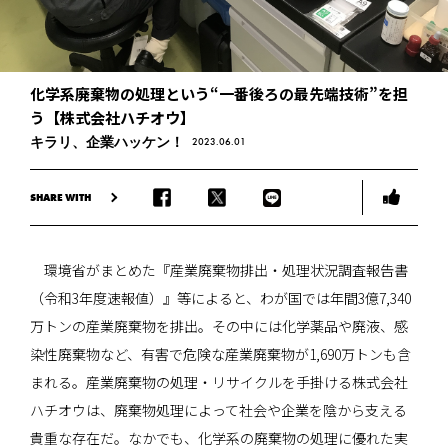
化学系廃棄物の処理という“一番後ろの最先端技術”を担
う【株式会社ハチオウ】
キラリ、企業ハッケン！
2023.06.01
SHARE WITH
環境省がまとめた『産業廃棄物排出・処理状況調査報告書
（令和3年度速報値）』等によると、わが国では年間3億7,340
万トンの産業廃棄物を排出。その中には化学薬品や廃液、感
染性廃棄物など、有害で危険な産業廃棄物が1,690万トンも含
まれる。産業廃棄物の処理・リサイクルを手掛ける株式会社
ハチオウは、廃棄物処理によって社会や企業を陰から支える
貴重な存在だ。なかでも、化学系の廃棄物の処理に優れた実