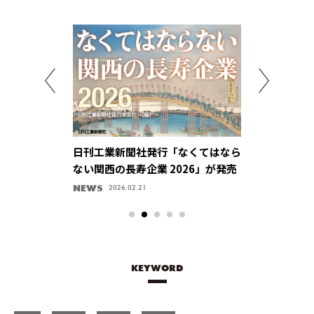
ctuaring
日刊工業新聞社発行「なくてはなら
パルス回路技
【マブチモーター株
ない関西の長寿企業 2026」が発売
供、ものづく
感【ユニパル
NEWS
キラリ、企業ハ
2025.05.01
2026.02.21
KEYWORD