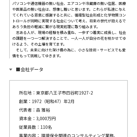
パソコンや通信機器の無い社会、エアコンや冷蔵庫の無い住居、医療
や医薬品の無い社会は、想像し難いと思います。これらが私達に与え
てくれている恩恵に感謝すると共に、循環型社会形成と化学物質コン
トロールが同時に実現する社会について考え、将来の世代が抱えるで
あろう負担の軽減に繋がる現実処理に取り組みます。
志ある人が、現場の経験を積み重ね、一歩ずつ着実に成長し、社会
の課題を一つ一つ解決することで、一人一人が自分の花を咲かせてゆ
けるよう、その土壌を育てます。
そして、未来に向けた架け橋の為に、小さな技術・サービスでも愛
情をもって挑戦してゆきます。
■会社データ
所在地：東京都八王子市四谷町1927-2
創業：1972（昭和47）年2月
代表者：森 雅裕
資本金：3,000万円
従業員数：110名
事業内容： 環境保全関連のコンサルティング業務、