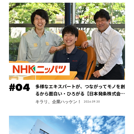
多様なエキスパートが、つながってモノを創
るから面白い・ひろがる【日本発条株式会社
（ニッパツ）】
キラリ、企業ハッケン！
2024.09.30