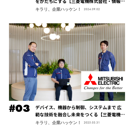
をかたちにする【三菱電機株式会社・情報技
術総合研究所】
キラリ、企業ハッケン！
2024.09.02
デバイス、機器から制御、システムまで 広
範な技術を融合し未来をつくる【三菱電機株
式会社・先端技術総合研究所】
キラリ、企業ハッケン！
2025.03.31