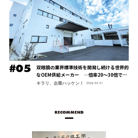
双眼鏡の業界標準技術を開発し続ける世界的
なOEM供給メーカー ―倍率20～30倍でも
像が安定する手振れ防止技術で特許取得、今
キラリ、企業ハッケン！
2026.03.31
後の主力商品に【鎌倉光機株式会社】
RECOMMEND