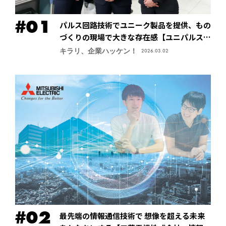
パルス回路技術でユニーク製品を提供、もの
づくりの現場で大きな存在感【ユニパルス株
式会社】
キラリ、企業ハッケン！
2026.03.02
最先端の情報通信技術で 想像を超える未来