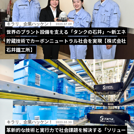
キラリ、企業ハッケン！
2025.07.09
世界のプラント設備を支える「タンクの石井」～新エネ
貯蔵技術でカーボンニュートラル社会を実現【株式会社
石井鐵工所】
キラリ、企業ハッケン！
2023.05.30
革新的な技術と実行力で社会課題を解決する「ソリュー