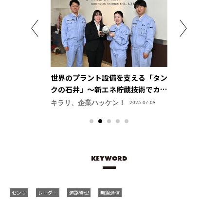
気自動車開発の
世界のプラント設備を支える「タン
多様なエキス
を創造する【三
クの石井」～新エネ貯蔵技術でカー
モノを創るか
進応用開発セン
ボンニュートラル社会を実現【株式
【日本発条株
ン！
キラリ、企業ハッケン！
キラリ、企業ハ
2025.03.31
2025.07.09
会社 石井鐵工所】
KEYWORD
センサ
レーダー
道路管理
無線通信