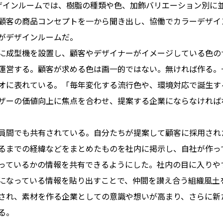
インルームでは、樹脂の種類や色、加飾バリエーション別に
顧客の商品コンセプトを一から聞き出し、協働でカラーデザイ
がデザインルームだ。
成型機を設置し、顧客やデザイナーがイメージしている色の
運営する。顧客が求める色は画一的ではない。無ければ作る。
オに表れている。「毎年変化する流行色や、環境対応で誕生す
ザーの価値向上に焦点を合わせ、提案する企業にならなければ
間でも共有されている。自分たちが提案して顧客に採用され
るまでの経緯などをまとめたものを社内に掲示し、自社が作っ
っているかの情報を共有できるようにした。社内の目に入りや
になっている情報を貼り出すことで、仲間を讃え合う組織風土
され、素材を作る企業としての意識や想いが高まり、さらに新
る。