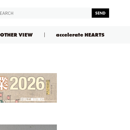
SEND
OTHER VIEW
accelerate HEARTS