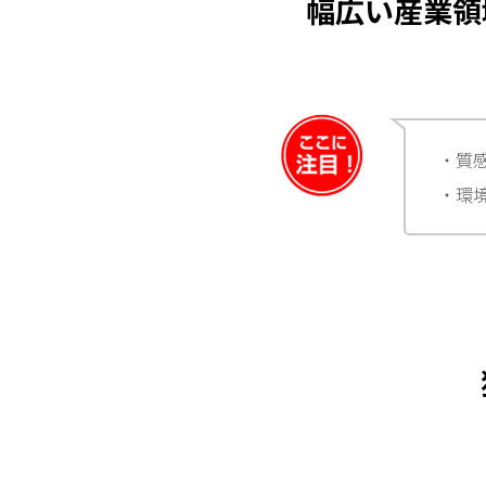
幅広い産業領
・質
・環