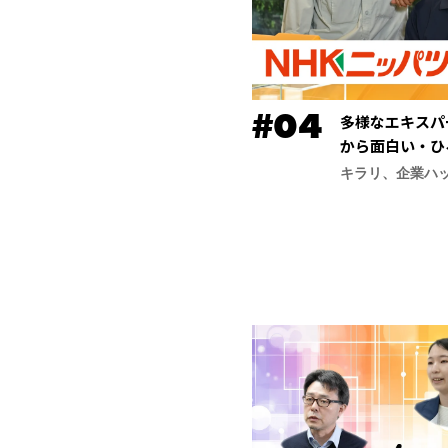
多様なエキスパ
から面白い・ひ
ッパツ）】
キラリ、企業ハ