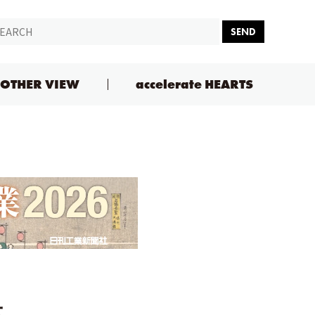
SEND
OTHER VIEW
accelerate HEARTS