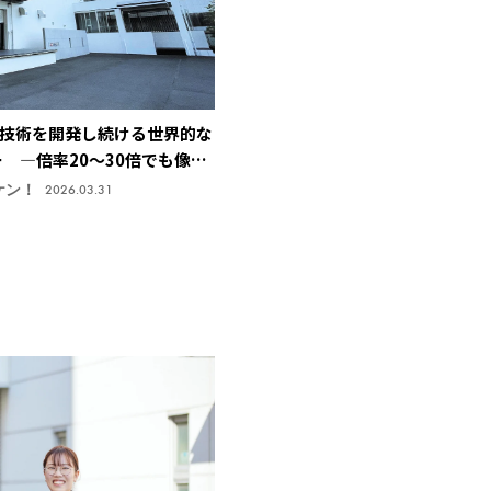
技術を開発し続ける世界的な
ー ―倍率20～30倍でも像が
止技術で特許取得、今後の主
ケン！
2026.03.31
機株式会社】