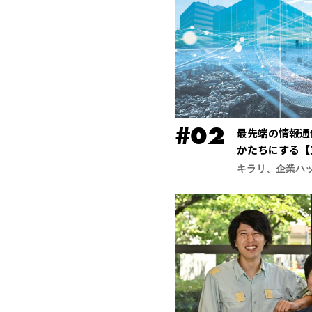
最先端の情報通
かたちにする【
合研究所】
キラリ、企業ハ