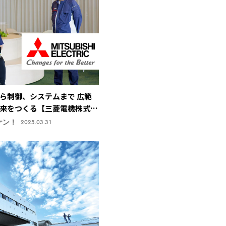
ら制御、システムまで 広範
来をつくる【三菱電機株式会
研究所】
ケン！
2025.03.31