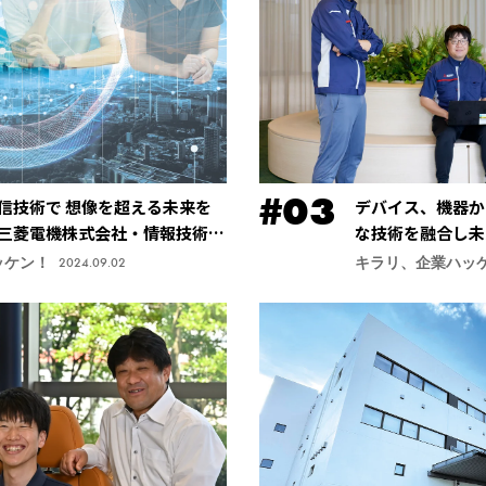
信技術で 想像を超える未来を
デバイス、機器か
三菱電機株式会社・情報技術総
な技術を融合し未
社・先端技術総合
ッケン！
キラリ、企業ハッ
2024.09.02