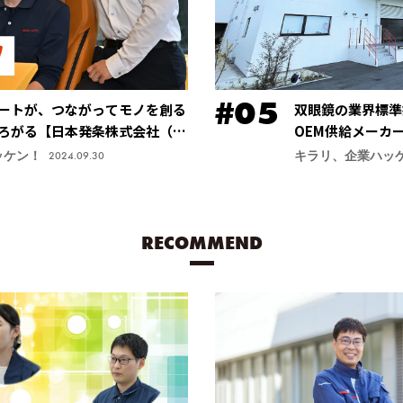
ートが、つながってモノを創る
双眼鏡の業界標準
ろがる【日本発条株式会社（ニ
OEM供給メーカ
安定する手振れ防
ッケン！
キラリ、企業ハッ
2024.09.30
力商品に【鎌倉光
RECOMMEND