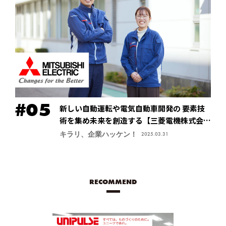
新しい自動運転や電気自動車開発の 要素技
術を集め未来を創造する【三菱電機株式会
社・先進応用開発センター】
キラリ、企業ハッケン！
2025.03.31
RECOMMEND