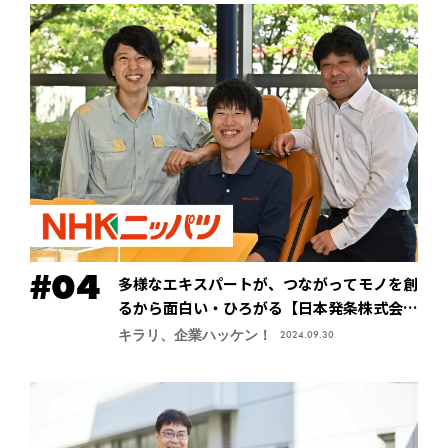
多様なエキスパートが、つながってモノを創
るから面白い・ひろがる【日本発条株式会社
（ニッパツ）】
キラリ、企業ハッケン！
2024.09.30