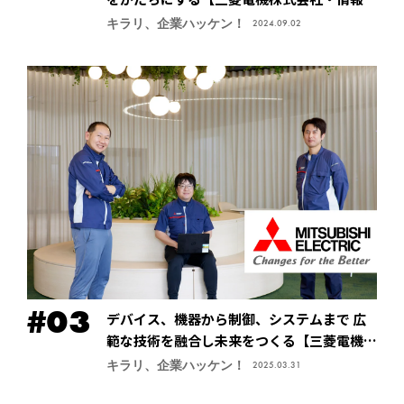
術総合研究所】
キラリ、企業ハッケン！
2024.09.02
デバイス、機器から制御、システムまで 広
範な技術を融合し未来をつくる【三菱電機株
式会社・先端技術総合研究所】
キラリ、企業ハッケン！
2025.03.31