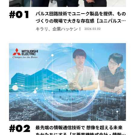
パルス回路技術でユニーク製品を提供、もの
づくりの現場で大きな存在感【ユニパルス株
式会社】
キラリ、企業ハッケン！
2026.03.02
最先端の情報通信技術で 想像を超える未来
をかたちにする【三菱電機株式会社・情報技