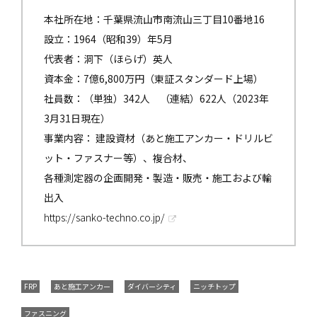
本社所在地：千葉県流山市南流山三丁目10番地16
設立：1964（昭和39）年5月
代表者：洞下（ほらげ）英人
資本金：7億6,800万円（東証スタンダード上場）
社員数：（単独）342人 （連結）622人（2023年
3月31日現在）
事業内容： 建設資材（あと施工アンカー・ドリルビ
ット・ファスナー等）、複合材、
各種測定器の企画開発・製造・販売・施工および輸
出入
https://sanko-techno.co.jp/
FRP
あと施工アンカー
ダイバーシティ
ニッチトップ
ファスニング