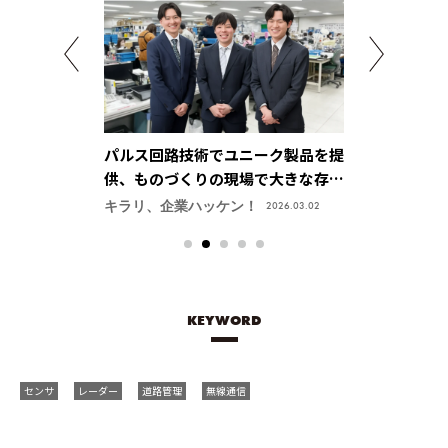
ニーク製品を提
多様なエキスパートが、つながって
新しい自動運
場で大きな存在
モノを創るから面白い・ひろがる
要素技術を集
会社】
【日本発条株式会社（ニッパツ）】
菱電機株式会
ン！
キラリ、企業ハッケン！
キラリ、企業ハ
2026.03.02
2024.09.30
ター】
KEYWORD
センサ
レーダー
道路管理
無線通信