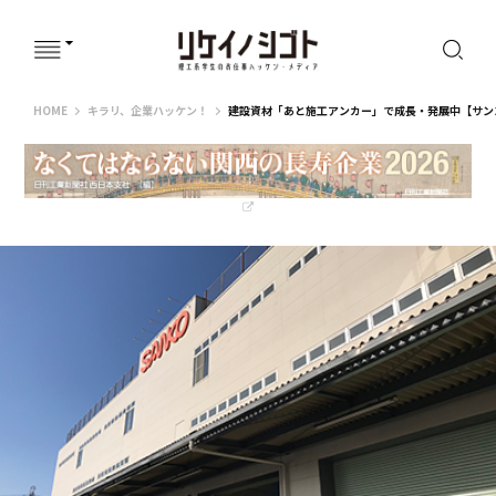
リケイノシゴト
HOME
キラリ、企業ハッケン！
建設資材「あと施工アンカー」で成長・発展中【サン