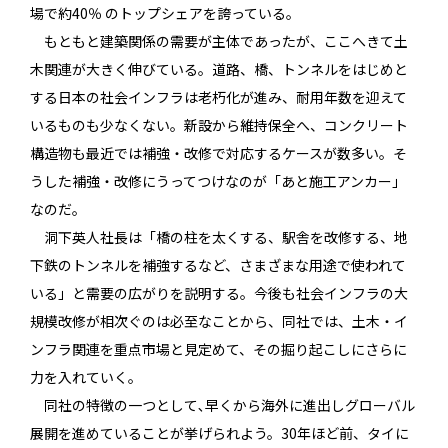
場で約40％ のトップシェアを誇っている。
もともと建築関係の需要が主体であったが、ここへきて土
木関連が大きく伸びている。道路、橋、トンネルをはじめと
する日本の社会インフラは老朽化が進み、耐用年数を迎えて
いるものも少なくない。新設から維持保全へ、コンクリート
構造物も最近では補強・改修で対応するケースが数多い。そ
うした補強・改修にうってつけなのが「あと施工アンカー」
なのだ。
洞下英人社長は「橋の柱を太くする、駅舎を改修する、地
下鉄のトンネルを補強するなど、さまざまな用途で使われて
いる」と需要の広がりを説明する。今後も社会インフラの大
規模改修が相次ぐのは必至なことから、同社では、土木・イ
ンフラ関連を重点市場と見定めて、その掘り起こしにさらに
力を入れていく。
同社の特徴の一つとして､早くから海外に進出しグローバル
展開を進めていることが挙げられよう。30年ほど前、タイに