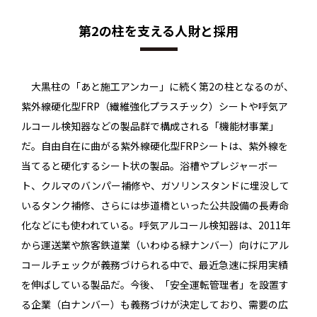
第2の柱を支える人財と採用
大黒柱の「あと施工アンカー」に続く第2の柱となるのが、
紫外線硬化型FRP（繊維強化プラスチック）シートや呼気ア
ルコール検知器などの製品群で構成される「機能材事業」
だ。自由自在に曲がる紫外線硬化型FRPシートは、紫外線を
当てると硬化するシート状の製品。浴槽やプレジャーボー
ト、クルマのバンパー補修や、ガソリンスタンドに埋没して
いるタンク補修、さらには歩道橋といった公共設備の長寿命
化などにも使われている。呼気アルコール検知器は、2011年
から運送業や旅客鉄道業（いわゆる緑ナンバー）向けにアル
コールチェックが義務づけられる中で、最近急速に採用実績
を伸ばしている製品だ。今後、「安全運転管理者」を設置す
る企業（白ナンバー）も義務づけが決定しており、需要の広