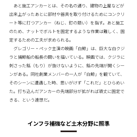
あと施工アンカーとは、その名の通り、建物の上屋などが
出来上がったあとに部材や器具を取り付けるためにコンクリ
ート等に打つアンカー（ねじ、釘の類い）を指す。あと施工
のため、ナットでボルトを固定するような作業は難しく、固
定するための工夫が求められる。
グレゴリー・ペック主演の映画「白鯨」は、巨大な白クジ
ラと捕鯨船の船長の闘いを描いている。映画では、クジラに
刺さった銛（もり）が抜けないように、銛の先端が開くシー
ンがある。同社創業メンバーの一人が「白鯨」を観ていて、
そのシーンに遭遇した時、思いがけず「これだ」とひらめい
た。打ち込んだアンカーの先端部分が拡がれば頑丈に固定で
きる、という連想だ。
インフラ補強など土木分野に照準