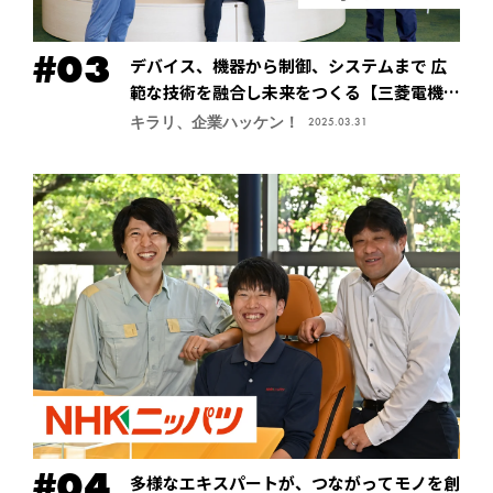
デバイス、機器から制御、システムまで 広
範な技術を融合し未来をつくる【三菱電機株
式会社・先端技術総合研究所】
キラリ、企業ハッケン！
2025.03.31
多様なエキスパートが、つながってモノを創