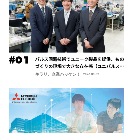
パルス回路技術でユニーク製品を提供、もの
づくりの現場で大きな存在感【ユニパルス株
式会社】
キラリ、企業ハッケン！
2026.03.02