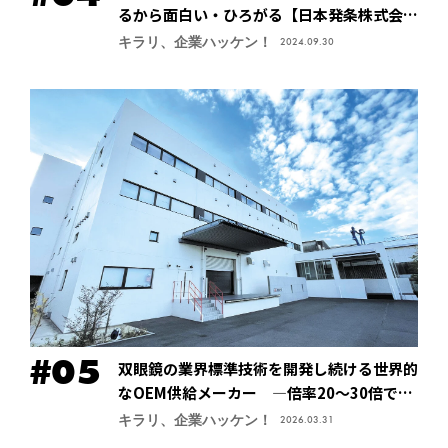
るから面白い・ひろがる【日本発条株式会社
（ニッパツ）】
キラリ、企業ハッケン！
2024.09.30
双眼鏡の業界標準技術を開発し続ける世界的
なOEM供給メーカー ―倍率20～30倍でも
像が安定する手振れ防止技術で特許取得、今
キラリ、企業ハッケン！
2026.03.31
後の主力商品に【鎌倉光機株式会社】