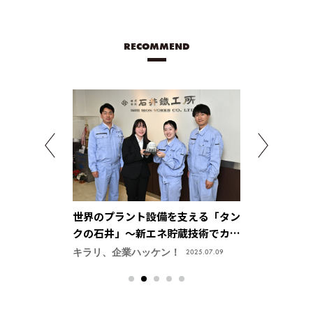
RECOMMEND
「なくてはなら
世界のプラント設備を支える「タン
「サイバー」
2026」が発売
クの石井」～新エネ貯蔵技術でカー
モータで結ぶ
ボンニュートラル社会を実現【株式
会社】
キラリ、企業ハッケン！
accelerate HE
2025.07.09
会社 石井鐵工所】