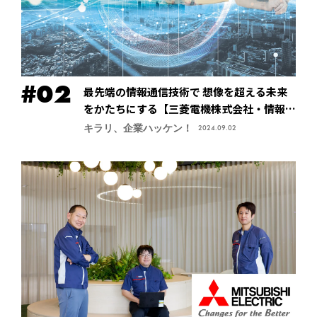
最先端の情報通信技術で 想像を超える未来
をかたちにする【三菱電機株式会社・情報技
術総合研究所】
キラリ、企業ハッケン！
2024.09.02