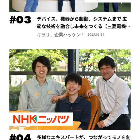
デバイス、機器から制御、システムまで 広
範な技術を融合し未来をつくる【三菱電機株
式会社・先端技術総合研究所】
キラリ、企業ハッケン！
2025.03.31
多様なエキスパートが、つながってモノを創