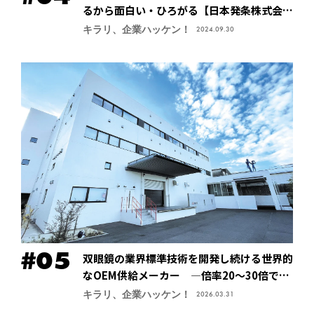
るから面白い・ひろがる【日本発条株式会社
（ニッパツ）】
キラリ、企業ハッケン！
2024.09.30
双眼鏡の業界標準技術を開発し続ける世界的
なOEM供給メーカー ―倍率20～30倍でも
像が安定する手振れ防止技術で特許取得、今
キラリ、企業ハッケン！
2026.03.31
後の主力商品に【鎌倉光機株式会社】