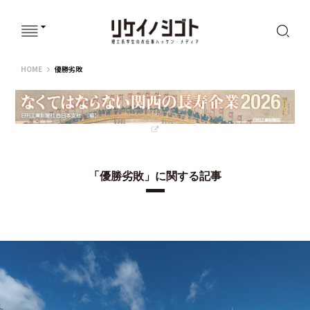
リケイノシゴト
HOME
優勝劣敗
「優勝劣敗」に関する記事