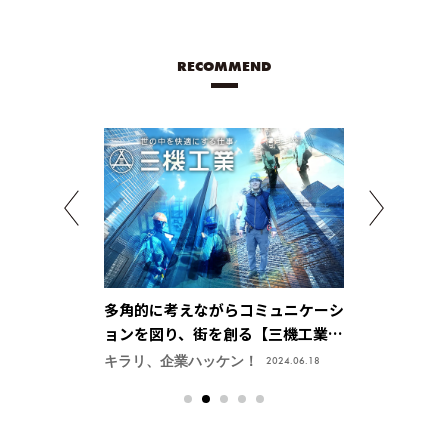
RECOMMEND
「なくてはなら
多角的に考えながらコミュニケーシ
デバイス、機
2026」が発売
ョンを図り、街を創る【三機工業株
まで 広範な技
式会社】
くる【三菱電
キラリ、企業ハッケン！
キラリ、企業ハ
2024.06.18
総合研究所】