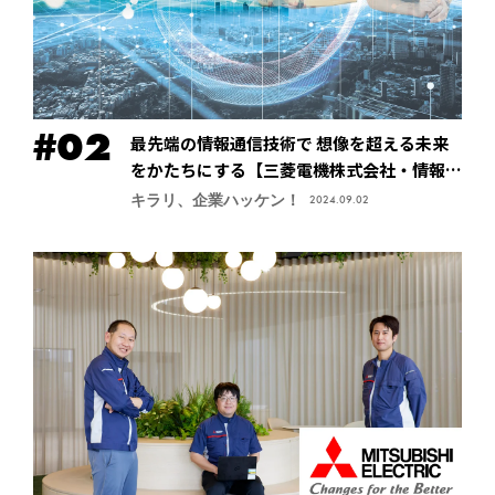
最先端の情報通信技術で 想像を超える未来
をかたちにする【三菱電機株式会社・情報技
術総合研究所】
キラリ、企業ハッケン！
2024.09.02