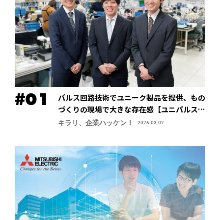
パルス回路技術でユニーク製品を提供、もの
づくりの現場で大きな存在感【ユニパルス株
式会社】
キラリ、企業ハッケン！
2026.03.02