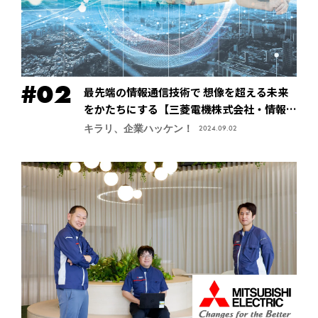
最先端の情報通信技術で 想像を超える未来
をかたちにする【三菱電機株式会社・情報技
術総合研究所】
キラリ、企業ハッケン！
2024.09.02