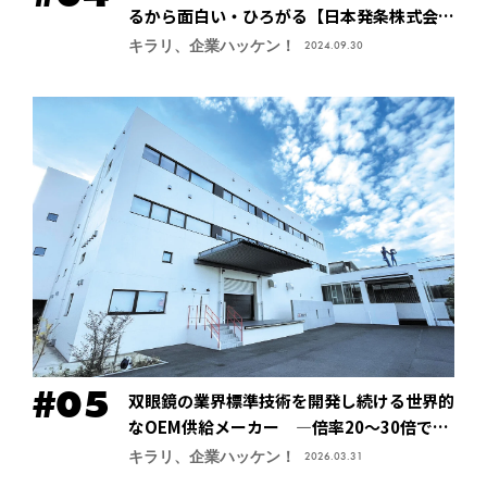
るから面白い・ひろがる【日本発条株式会社
（ニッパツ）】
キラリ、企業ハッケン！
2024.09.30
双眼鏡の業界標準技術を開発し続ける世界的
なOEM供給メーカー ―倍率20～30倍でも
像が安定する手振れ防止技術で特許取得、今
キラリ、企業ハッケン！
2026.03.31
後の主力商品に【鎌倉光機株式会社】