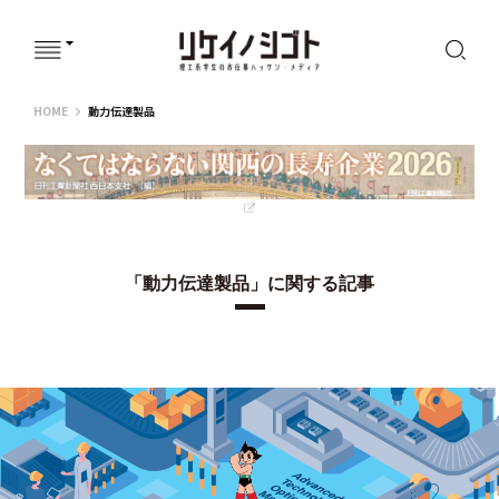
リケイノシゴト
HOME
動力伝達製品
「動力伝達製品」に関する記事