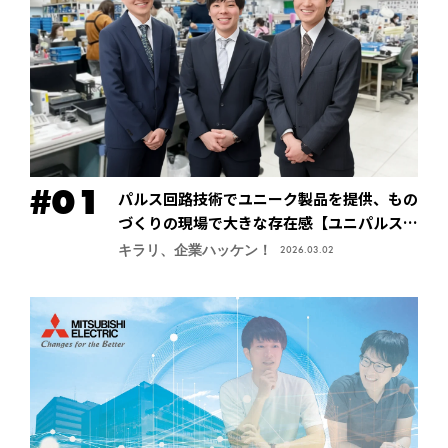
パルス回路技術でユニーク製品を提供、もの
づくりの現場で大きな存在感【ユニパルス株
式会社】
キラリ、企業ハッケン！
2026.03.02