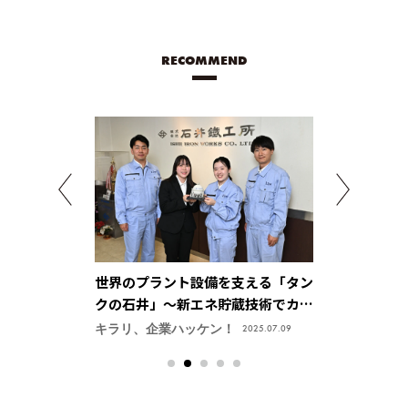
RECOMMEND
アル」をサーボ
世界のプラント設備を支える「タン
パルス回路技
トロニクス株式
クの石井」～新エネ貯蔵技術でカー
供、ものづく
ボンニュートラル社会を実現【株式
感【ユニパル
キラリ、企業ハッケン！
キラリ、企業ハ
2025.05.01
2025.07.09
会社 石井鐵工所】