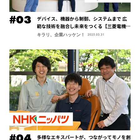
デバイス、機器から制御、システムまで 広
範な技術を融合し未来をつくる【三菱電機株
式会社・先端技術総合研究所】
キラリ、企業ハッケン！
2025.03.31
多様なエキスパートが、つながってモノを創