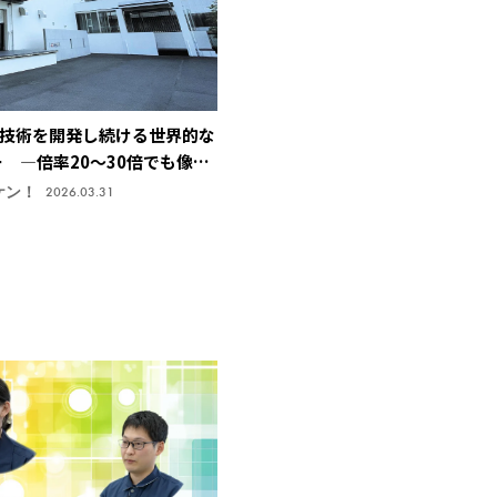
技術を開発し続ける世界的な
ー ―倍率20～30倍でも像が
止技術で特許取得、今後の主
ケン！
2026.03.31
機株式会社】