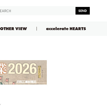
SEND
OTHER VIEW
accelerate HEARTS