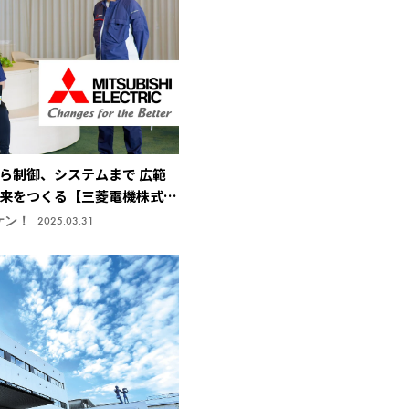
ら制御、システムまで 広範
来をつくる【三菱電機株式会
研究所】
ケン！
2025.03.31