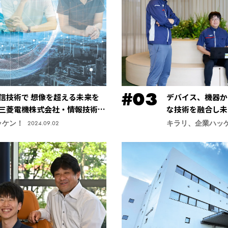
信技術で 想像を超える未来を
デバイス、機器か
三菱電機株式会社・情報技術総
な技術を融合し未
社・先端技術総合
ッケン！
キラリ、企業ハッ
2024.09.02