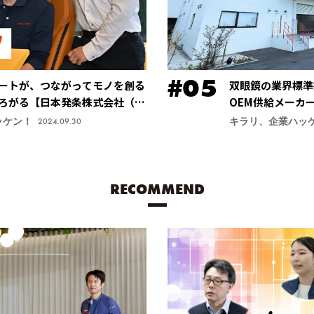
ートが、つながってモノを創る
双眼鏡の業界標準
ろがる【日本発条株式会社（ニ
OEM供給メーカ
安定する手振れ防
ッケン！
キラリ、企業ハッ
2024.09.30
力商品に【鎌倉光
RECOMMEND