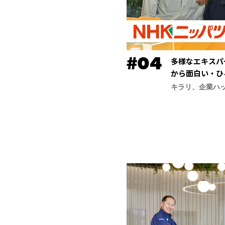
多様なエキスパ
から面白い・ひ
ッパツ）】
キラリ、企業ハ