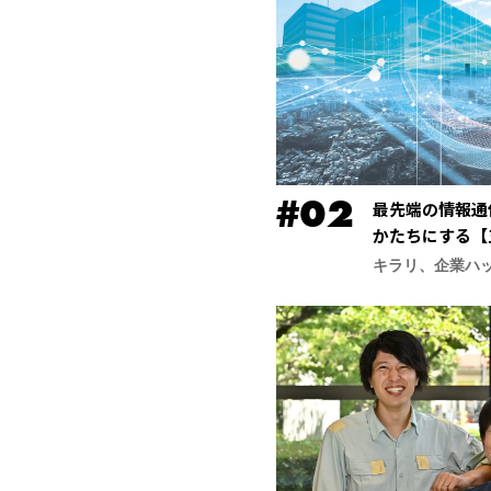
最先端の情報通
かたちにする【
合研究所】
キラリ、企業ハ