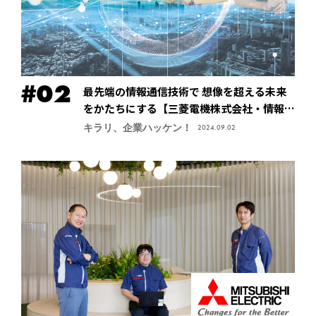
最先端の情報通信技術で 想像を超える未来
をかたちにする【三菱電機株式会社・情報技
術総合研究所】
キラリ、企業ハッケン！
2024.09.02