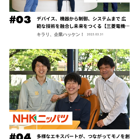
デバイス、機器から制御、システムまで 広
範な技術を融合し未来をつくる【三菱電機株
式会社・先端技術総合研究所】
キラリ、企業ハッケン！
2025.03.31
多様なエキスパートが、つながってモノを創