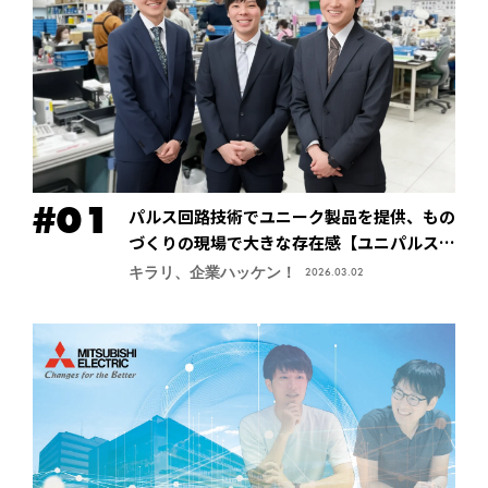
パルス回路技術でユニーク製品を提供、もの
づくりの現場で大きな存在感【ユニパルス株
式会社】
キラリ、企業ハッケン！
2026.03.02