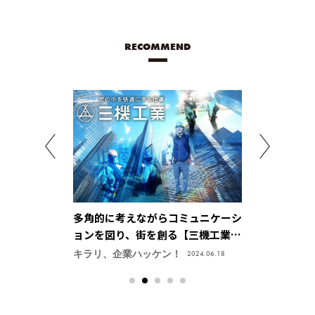
RECOMMEND
ctuaring
多角的に考えながらコミュニケーシ
多様なエキス
【マブチモーター株
ョンを図り、街を創る【三機工業株
モノを創るか
式会社】
【日本発条株
キラリ、企業ハッケン！
キラリ、企業ハ
2025.05.01
2024.06.18