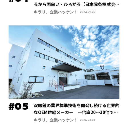
るから面白い・ひろがる【日本発条株式会社
（ニッパツ）】
キラリ、企業ハッケン！
2024.09.30
双眼鏡の業界標準技術を開発し続ける世界的
なOEM供給メーカー ―倍率20～30倍でも
像が安定する手振れ防止技術で特許取得、今
キラリ、企業ハッケン！
2026.03.31
後の主力商品に【鎌倉光機株式会社】