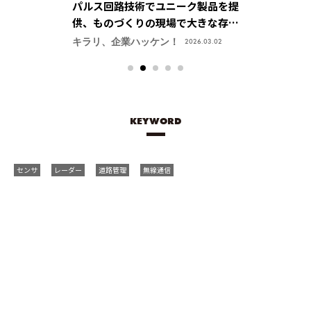
ニーク製品を提
世界のプラント設備を支える「タン
新しい自動運
場で大きな存在
クの石井」～新エネ貯蔵技術でカー
要素技術を集
会社】
ボンニュートラル社会を実現【株式
菱電機株式会
ン！
キラリ、企業ハッケン！
キラリ、企業ハ
2026.03.02
2025.07.09
会社 石井鐵工所】
ター】
KEYWORD
センサ
レーダー
道路管理
無線通信