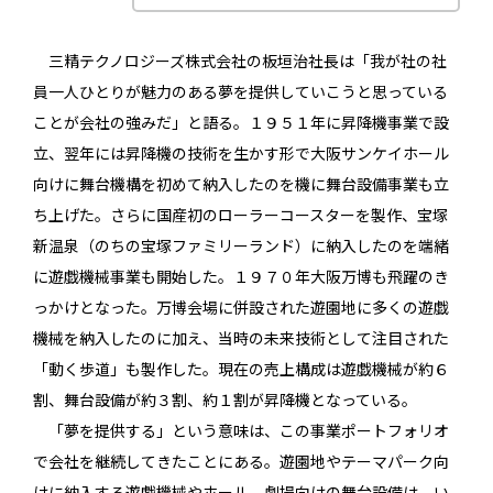
三精テクノロジーズ株式会社の板垣治社長は「我が社の社
員一人ひとりが魅力のある夢を提供していこうと思っている
ことが会社の強みだ」と語る。１９５１年に昇降機事業で設
立、翌年には昇降機の技術を生かす形で大阪サンケイホール
向けに舞台機構を初めて納入したのを機に舞台設備事業も立
ち上げた。さらに国産初のローラーコースターを製作、宝塚
新温泉（のちの宝塚ファミリーランド）に納入したのを端緒
に遊戯機械事業も開始した。１９７０年大阪万博も飛躍のき
っかけとなった。万博会場に併設された遊園地に多くの遊戯
機械を納入したのに加え、当時の未来技術として注目された
「動く歩道」も製作した。現在の売上構成は遊戯機械が約６
割、舞台設備が約３割、約１割が昇降機となっている。
「夢を提供する」という意味は、この事業ポートフォリオ
で会社を継続してきたことにある。遊園地やテーマパーク向
けに納入する遊戯機械やホール、劇場向けの舞台設備は、い