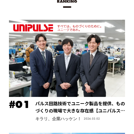
RANKING
パルス回路技術でユニーク製品を提供、もの
づくりの現場で大きな存在感【ユニパルス株
式会社】
キラリ、企業ハッケン！
2026.03.02