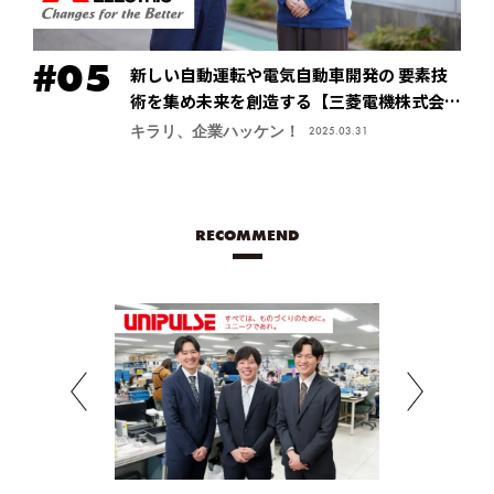
新しい自動運転や電気自動車開発の 要素技
術を集め未来を創造する【三菱電機株式会
社・先進応用開発センター】
キラリ、企業ハッケン！
2025.03.31
RECOMMEND