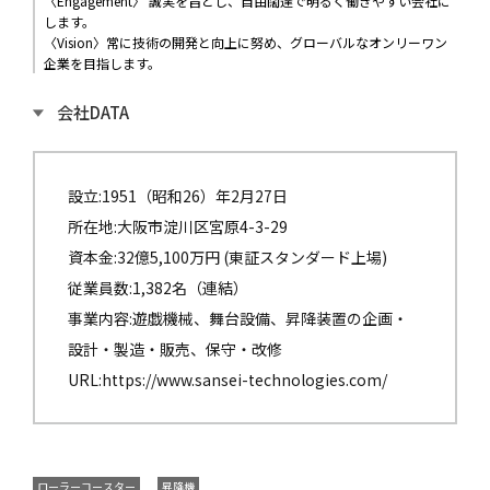
〈Engagement〉 誠実を旨とし、自由闊達で明るく働きやすい会社に
します。
〈Vision〉常に技術の開発と向上に努め、グローバルなオンリーワン
企業を目指します。
会社DATA
設立:1951（昭和26）年2月27日
所在地:大阪市淀川区宮原4-3-29
資本金:32億5,100万円 (東証スタンダード上場)
従業員数:1,382名（連結）
事業内容:遊戯機械、舞台設備、昇降装置の企画・
設計・製造・販売、保守・改修
URL:https://www.sansei-technologies.com/
ローラーコースター
昇降機