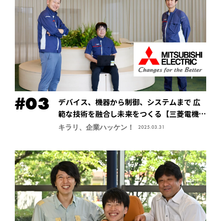
デバイス、機器から制御、システムまで 広
範な技術を融合し未来をつくる【三菱電機株
式会社・先端技術総合研究所】
キラリ、企業ハッケン！
2025.03.31