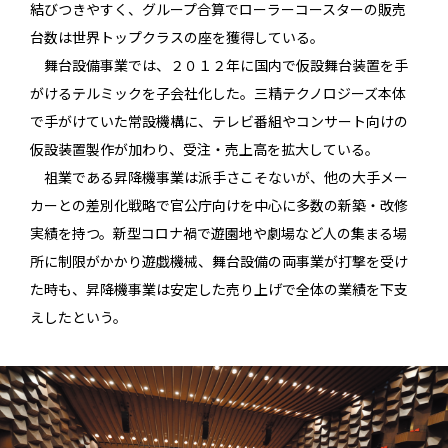
結びつきやすく、グループ合算でローラーコースターの販売
台数は世界トップクラスの座を獲得している。
舞台設備事業では、２０１２年に国内で仮設舞台装置を手
がけるテルミックを子会社化した。三精テクノロジーズ本体
で手がけていた常設機構に、テレビ番組やコンサート向けの
仮設装置製作が加わり、受注・売上高を拡大している。
祖業である昇降機事業は派手さこそないが、他の大手メー
カーとの差別化戦略で官公庁向けを中心に多数の新築・改修
実績を持つ。新型コロナ禍で遊園地や劇場など人の集まる場
所に制限がかかり遊戯機械、舞台設備の両事業が打撃を受け
た時も、昇降機事業は安定した売り上げで全体の業績を下支
えしたという。