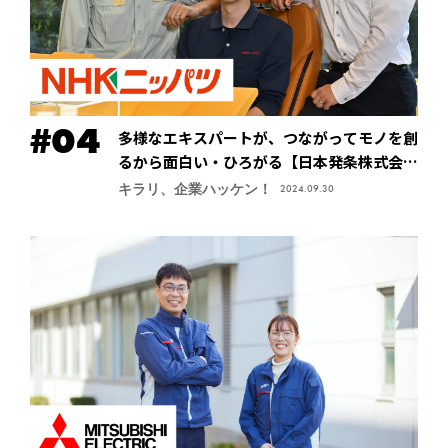
多様なエキスパートが、つながってモノを創
るから面白い・ひろがる【日本発条株式会社
（ニッパツ）】
キラリ、企業ハッケン！
2024.09.30