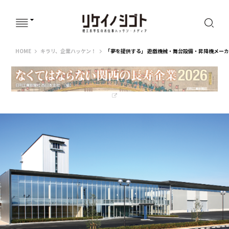
リケイノシゴト
HOME
キラリ、企業ハッケン！
「夢を提供する」 遊戯機械・舞台設備・昇降機メー