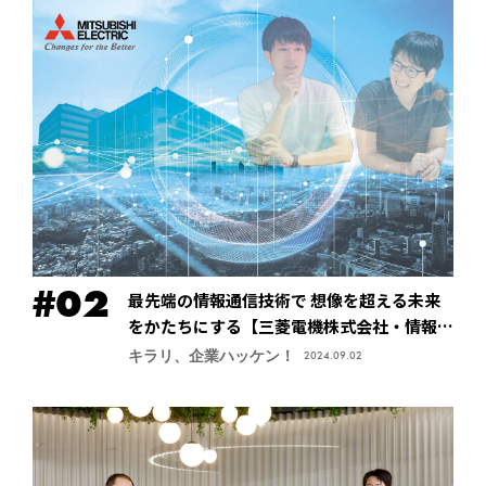
最先端の情報通信技術で 想像を超える未来
をかたちにする【三菱電機株式会社・情報技
術総合研究所】
キラリ、企業ハッケン！
2024.09.02