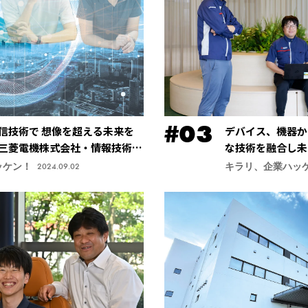
信技術で 想像を超える未来を
デバイス、機器か
三菱電機株式会社・情報技術総
な技術を融合し未
社・先端技術総合
ッケン！
キラリ、企業ハッ
2024.09.02