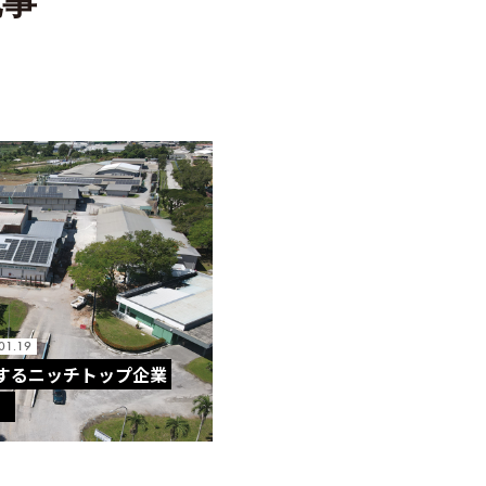
記事
01.19
するニッチトップ企業
】