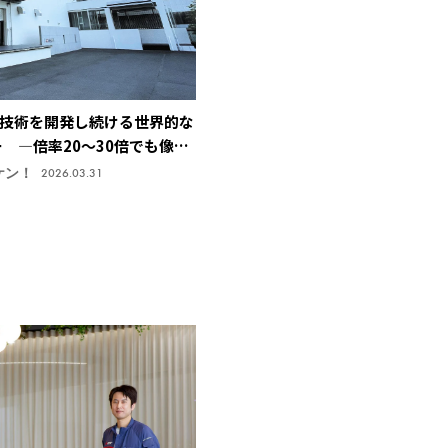
技術を開発し続ける世界的な
ー ―倍率20～30倍でも像が
止技術で特許取得、今後の主
ケン！
2026.03.31
機株式会社】