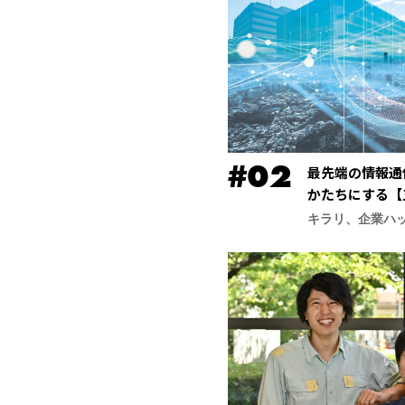
最先端の情報通
かたちにする【
合研究所】
キラリ、企業ハ