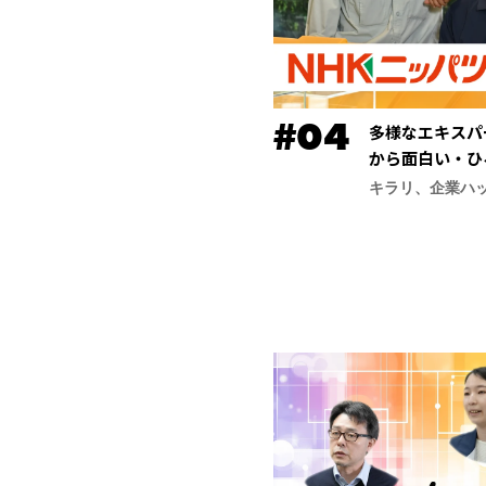
多様なエキスパ
から面白い・ひ
ッパツ）】
キラリ、企業ハ