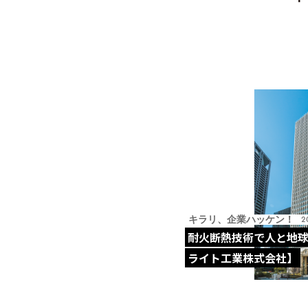
「
キラリ、企業ハッケン！
2
耐火断熱技術で人と地球
ライト工業株式会社】