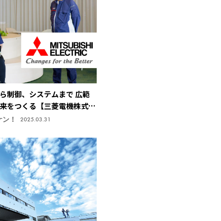
ら制御、システムまで 広範
来をつくる【三菱電機株式会
研究所】
ケン！
2025.03.31