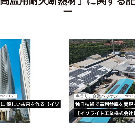
高温用耐火断熱材」に関する
キラリ、企業ハッケン！
026.01.28
2024.
に 優しい未来を作る【イソ
独自技術で高利益率を実現
【イソライト工業株式会社