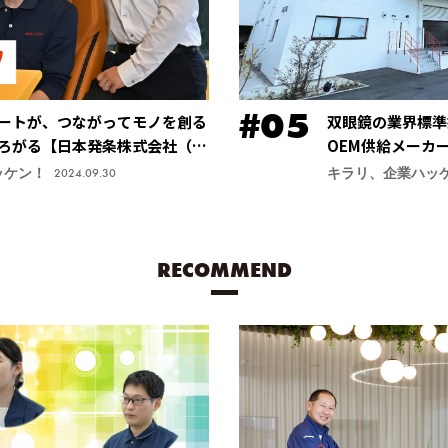
ートが、つながってモノを創る
双眼鏡の業界標準
ろがる【日本発条株式会社（ニ
OEM供給メーカ
安定する手振れ防
ッケン！
キラリ、企業ハッ
2024.09.30
力商品に【鎌倉光
RECOMMEND