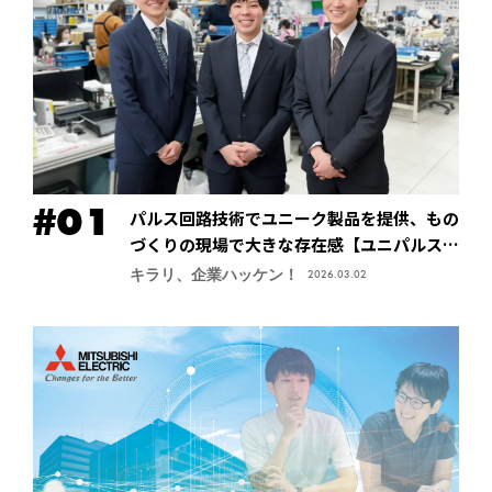
パルス回路技術でユニーク製品を提供、もの
づくりの現場で大きな存在感【ユニパルス株
式会社】
キラリ、企業ハッケン！
2026.03.02