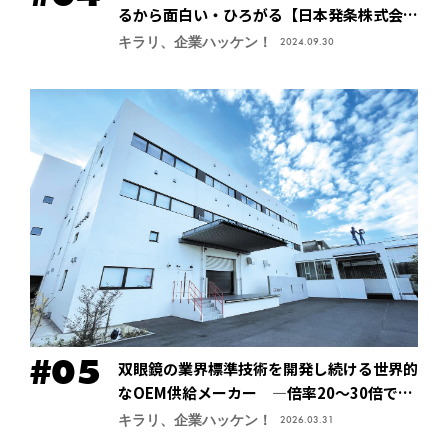
るから面白い・ひろがる【日本発条株式会社
（ニッパツ）】
キラリ、企業ハッケン！
2024.09.30
双眼鏡の業界標準技術を開発し続ける世界的
なOEM供給メーカー ―倍率20～30倍でも
像が安定する手振れ防止技術で特許取得、今
キラリ、企業ハッケン！
2026.03.31
後の主力商品に【鎌倉光機株式会社】