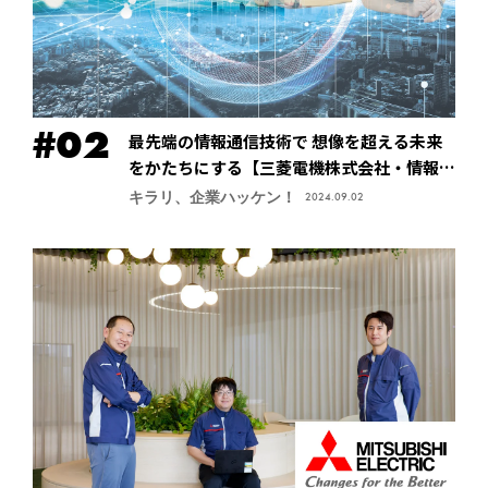
最先端の情報通信技術で 想像を超える未来
をかたちにする【三菱電機株式会社・情報技
術総合研究所】
キラリ、企業ハッケン！
2024.09.02