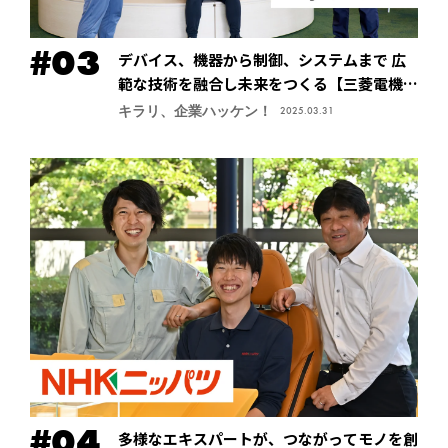
デバイス、機器から制御、システムまで 広
範な技術を融合し未来をつくる【三菱電機株
式会社・先端技術総合研究所】
キラリ、企業ハッケン！
2025.03.31
多様なエキスパートが、つながってモノを創