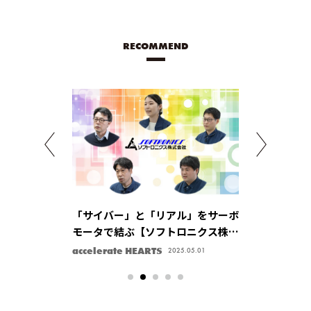
RECOMMEND
を支える「タン
「サイバー」と「リアル」をサーボ
日刊工業新聞
貯蔵技術でカー
モータで結ぶ【ソフトロニクス株式
ない関西の長寿企
会を実現【株式
会社】
ン！
accelerate HEARTS
NEWS
2025.07.09
2025.05.01
2026.02.2