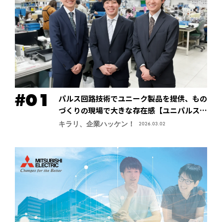
パルス回路技術でユニーク製品を提供、もの
づくりの現場で大きな存在感【ユニパルス株
式会社】
キラリ、企業ハッケン！
2026.03.02