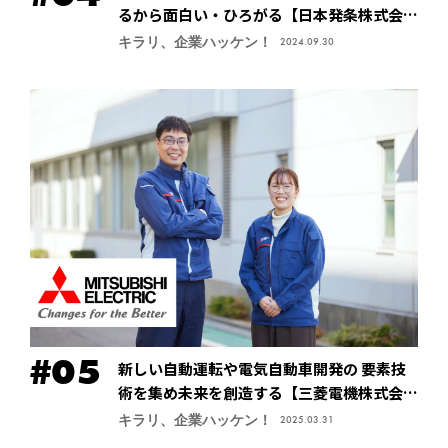
るから面白い・ひろがる【日本発条株式会社
（ニッパツ）】
キラリ、企業ハッケン！
2024.09.30
新しい自動運転や電気自動車開発の 要素技
術を集め未来を創造する【三菱電機株式会
社・先進応用開発センター】
キラリ、企業ハッケン！
2025.03.31