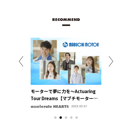
RECOMMEND
アル」をサーボ
モーターで夢に力を〜Actuaring
多様なエキス
トロニクス株式
Tour Dreams【マブチモーター株
モノを創るか
式会社】
【日本発条株
accelerate HEARTS
キラリ、企業ハ
2025.05.01
2025.05.01