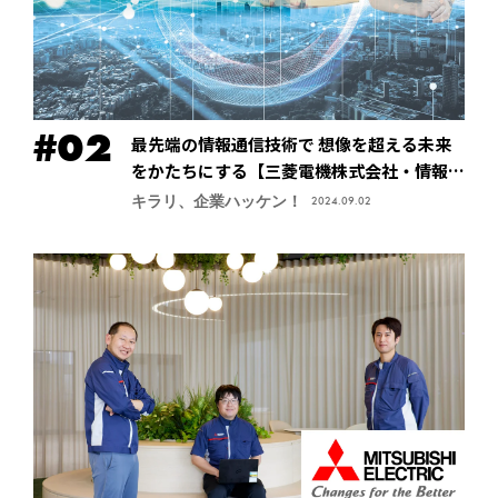
最先端の情報通信技術で 想像を超える未来
をかたちにする【三菱電機株式会社・情報技
術総合研究所】
キラリ、企業ハッケン！
2024.09.02