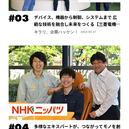
デバイス、機器から制御、システムまで 広
範な技術を融合し未来をつくる【三菱電機株
式会社・先端技術総合研究所】
キラリ、企業ハッケン！
2025.03.31
多様なエキスパートが、つながってモノを創