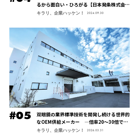
るから面白い・ひろがる【日本発条株式会社
（ニッパツ）】
キラリ、企業ハッケン！
2024.09.30
双眼鏡の業界標準技術を開発し続ける世界的
なOEM供給メーカー ―倍率20～30倍でも
像が安定する手振れ防止技術で特許取得、今
キラリ、企業ハッケン！
2026.03.31
後の主力商品に【鎌倉光機株式会社】