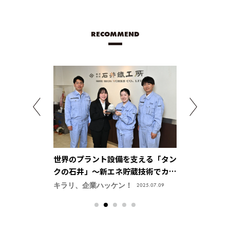
RECOMMEND
ニーク製品を提
世界のプラント設備を支える「タン
モーターで夢に力
場で大きな存在
クの石井」～新エネ貯蔵技術でカー
Tour Drea
会社】
ボンニュートラル社会を実現【株式
式会社】
ン！
キラリ、企業ハッケン！
accelerate HE
2026.03.02
2025.07.09
会社 石井鐵工所】