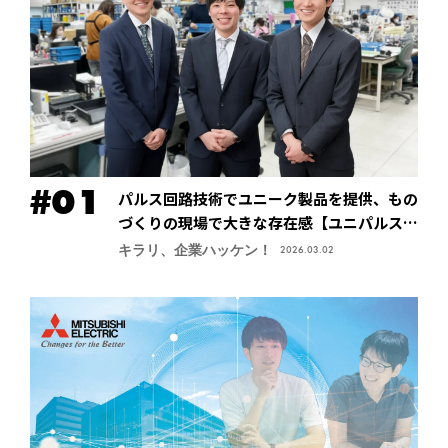
パルス回路技術でユニーク製品を提供、もの
づくりの現場で大きな存在感【ユニパルス株
式会社】
キラリ、企業ハッケン！
2026.03.02