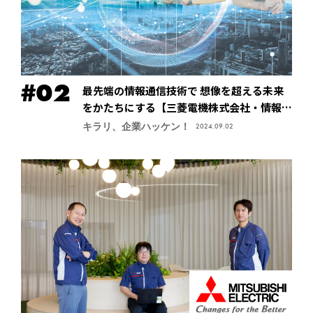
最先端の情報通信技術で 想像を超える未来
をかたちにする【三菱電機株式会社・情報技
術総合研究所】
キラリ、企業ハッケン！
2024.09.02