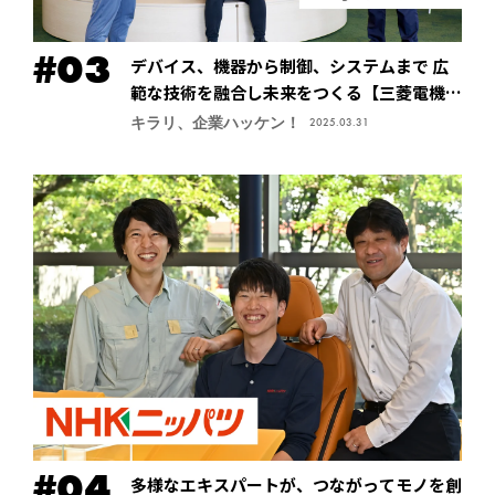
デバイス、機器から制御、システムまで 広
範な技術を融合し未来をつくる【三菱電機株
式会社・先端技術総合研究所】
キラリ、企業ハッケン！
2025.03.31
多様なエキスパートが、つながってモノを創