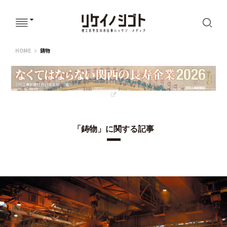
リケイノシゴト
HOME
鋳物
「鋳物」に関する記事