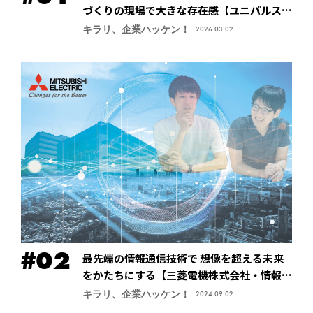
づくりの現場で大きな存在感【ユニパルス株
式会社】
キラリ、企業ハッケン！
2026.03.02
最先端の情報通信技術で 想像を超える未来
をかたちにする【三菱電機株式会社・情報技
術総合研究所】
キラリ、企業ハッケン！
2024.09.02