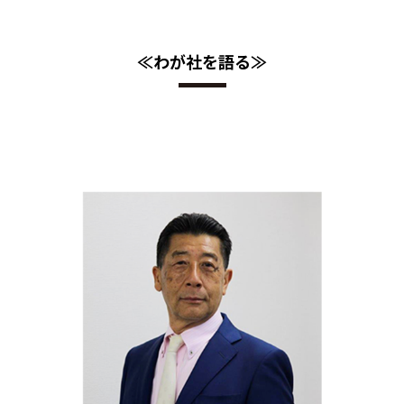
≪わが社を語る≫