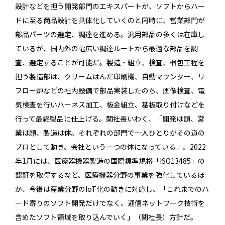
設計などを担う開発部門のエキスパートが、ソフトからハー
ドに至る商品設計を具体化していくのと同時に、営業部門が
部品パーツの選定、調達を進める。汎用部品の多くは在庫し
ているが、国内外の幅広い調達ルートから最適な部品を調
査、選定することが可能だ。製造・組立、検査、梱包工程を
担う製造部は、クリームはんだ印刷機、自動マウンター、リ
フロー炉などの社内設備で部品実装したのち、画像検査、電
気検査を行いハーネス加工、板金組立、基板取り付けなどを
行って最終製品に仕上げる。関社長いわく、「開発は頭、営
業は顔、製造は体。それぞれの部門で一人ひとりがその道の
プロとして動き、会社という一つの体になっている」。2022
年1月には、医療器機器製造の国際標準規格「ISO13485」の
認証を取得するなど、医療機器分野の事業を強化しているほ
か、今後は産業分野のIoT化の動きに対応し、「これまでのハ
ード寄りのソフト開発だけでなく、通信ネットワーク技術を
含めたソフト領域を取り込んでいく」（関社長）方針だ。