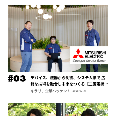
デバイス、機器から制御、システムまで 広
範な技術を融合し未来をつくる【三菱電機株
式会社・先端技術総合研究所】
キラリ、企業ハッケン！
2025.03.31