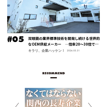
双眼鏡の業界標準技術を開発し続ける世界的
なOEM供給メーカー ―倍率20～30倍でも
像が安定する手振れ防止技術で特許取得、今
キラリ、企業ハッケン！
2026.03.31
後の主力商品に【鎌倉光機株式会社】
RECOMMEND