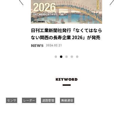
「なくてはなら
新しい自動運転や電気自動車開発の
「サイバー」
2026」が発売
要素技術を集め未来を創造する【三
モータで結ぶ
菱電機株式会社・先進応用開発セン
会社】
キラリ、企業ハッケン！
accelerate HE
2025.03.31
ター】
KEYWORD
センサ
レーダー
道路管理
無線通信