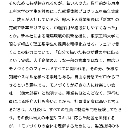
そのためにも期待されるのが、若い人の力。数年前から東京
工科大学の学生を対象にした就業体験プログラムを毎年実施
し、数人が入社しているが、鈴木正人営業部長は「新本社の
完成で新卒だけでなく、中途採用が格段にしやすくなった」
とか。新本社による職場環境の刷新を機に、東京工科大学に
限らず幅広く理工系学生の採用を積極化させる。フェアで働
くことの魅力について、「自分で描いたものが世の中に出る
という実感。大手企業のような一部の歯車ではなく、幅広い
モノづくりのフィールドすべてに関われる。その分、多様な
知識やスキルを学べる素地もある。自由な発想でゼロからで
きるという意味でも、モノづくりが好きな人には楽しい会
社」（鈴木部長）と説明する。残業もほとんどなく、現行社
員による紹介入社も多いことから、社員満足度は高いと言え
るだろう。入社後は、すべての社員に製造部門を経験してもら
う。その後は当人の希望やスキルに応じた配置を実施する
が、「モノづくりの全体を理解するためにも、製造技術の体