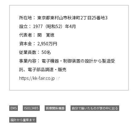
所在地： 東京都東村山市秋津町2丁目25番地3
設立： 1977（昭和52）年4月
代表者： 関 寛徳
資本金： 2,950万円
従業員数： 50名
事業内容： 電子機器・制御装置の設計から製造受
託、電子部品調達・販売
https://kk-fair.co.jp
EMS
ISO13485
医療関係機器
自分で描いたものが世の中に出る
設計から量産まで