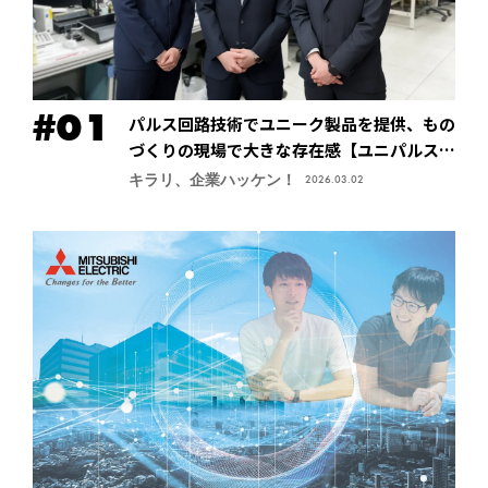
パルス回路技術でユニーク製品を提供、もの
づくりの現場で大きな存在感【ユニパルス株
式会社】
キラリ、企業ハッケン！
2026.03.02