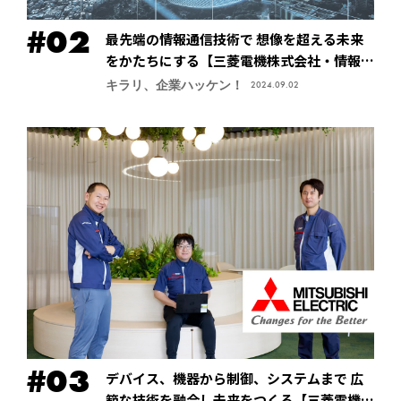
最先端の情報通信技術で 想像を超える未来
をかたちにする【三菱電機株式会社・情報技
術総合研究所】
キラリ、企業ハッケン！
2024.09.02
デバイス、機器から制御、システムまで 広
範な技術を融合し未来をつくる【三菱電機株