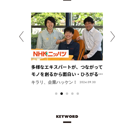
コミュニケーシ
多様なエキスパートが、つながって
世界のプラン
る【三機工業株
モノを創るから面白い・ひろがる
クの石井」～
【日本発条株式会社（ニッパツ）】
ボンニュート
ン！
キラリ、企業ハッケン！
キラリ、企業ハ
2024.06.18
2024.09.30
会社 石井鐵工
KEYWORD