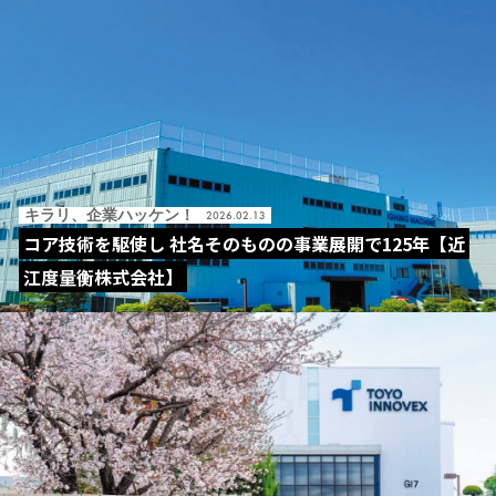
キラリ、企業ハッケン！
2026.02.13
コア技術を駆使し 社名そのものの事業展開で125年【近
江度量衡株式会社】