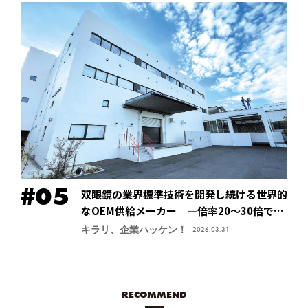
双眼鏡の業界標準技術を開発し続ける世界的
なOEM供給メーカー ―倍率20～30倍でも
像が安定する手振れ防止技術で特許取得、今
キラリ、企業ハッケン！
2026.03.31
後の主力商品に【鎌倉光機株式会社】
RECOMMEND