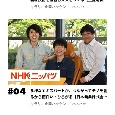
式会社・先端技術総合研究所】
キラリ、企業ハッケン！
2025.03.31
多様なエキスパートが、つながってモノを創
るから面白い・ひろがる【日本発条株式会社
（ニッパツ）】
キラリ、企業ハッケン！
2024.09.30