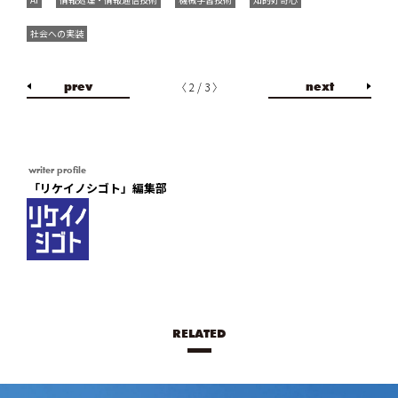
社会への実装
prev
next
〈 2 / 3 〉
writer profile
「リケイノシゴト」編集部
RELATED