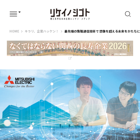
リケイノシゴト
HOME
キラリ、企業ハッケン！
最先端の情報通信技術で 想像を超える未来をかたち